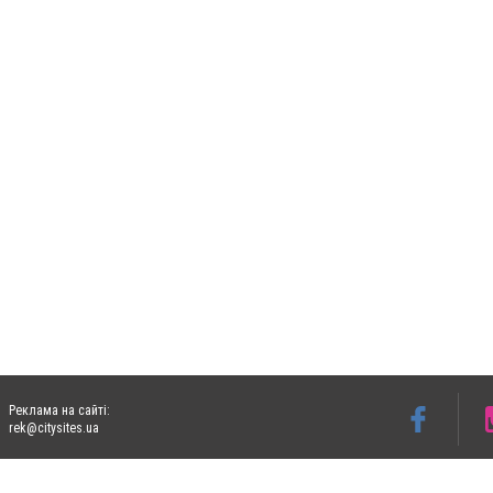
Реклама на сайті:
rek@citysites.ua
Допускається цитування матеріалів без отримання попередньої згоди 05763.com.ua з