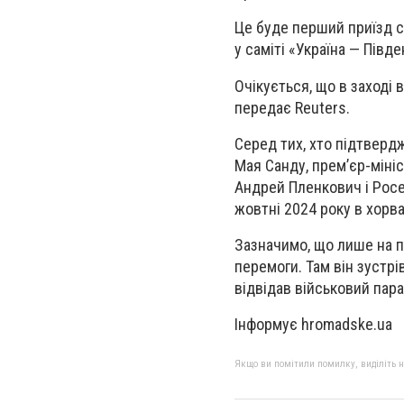
Це буде перший приїзд се
у саміті «Україна — Півд
Очікується, що в заході 
передає Reuters.
Серед тих, хто підтверд
Мая Санду, премʼєр-мініс
Андрей Пленкович і Росе
жовтні 2024 року в хорв
Зазначимо, що лише на п
перемоги. Там він зустрі
відвідав військовий пара
Інформує hromadske.ua
Якщо ви помітили помилку, виділіть нео