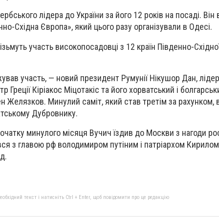
рбського лідера до України за його 12 років на посаді. Він 
енно-Східна Європа», який цього разу організували в Одесі.
візьмуть участь високопосадовці з 12 країн Південно-Східно
жував участь, — новий президент Румунії Нікушор Дан, лід
тр Греції Кіріакос Міцотакіс та його хорватський і болгарсь
н Желязков. Минулий саміт, який став третім за рахунком, 
атському Дубровнику.
очатку минулого місяця Вучич їздив до Москви з нагоди ро
вся з главою рф володимиром путіним і патріархом Кирилом,
д.
бхідний текст і натисніть Ctrl + Enter, щоб повідомити про це редакцію