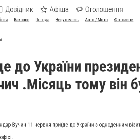
Довідник
Афіша
Оголошення
боти
Вакансії
Погода
Нерухомість
Авто / Мото
Фотозвіти
ві
де до України президе
чич .Місяць тому він б
ндар Вучич 11 червня приїде до України з одноденним візи
 офісі.