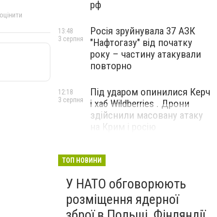
рф
 оцінити
Росія зруйнувала 37 АЗК
13:48
3 серпня
"Нафтогазу" від початку
року – частину атакували
повторно
Під ударом опинилися Керч
12:18
3 серпня
і хаб Wildberries . Дрони
здійснили масовану атаку
на Крим і росію
ТОП НОВИНИ
У НАТО обговорюють
розміщення ядерної
зброї в Польщі, Фінляндії