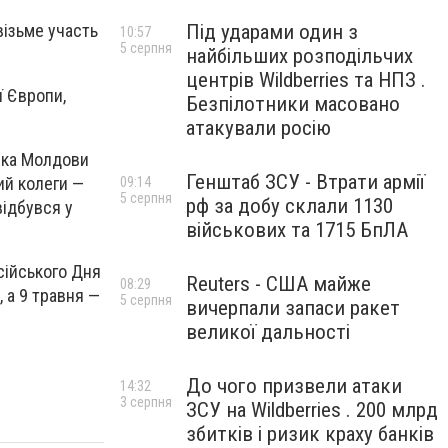
Під ударами один з
візьме участь
10:57
5 серпня
найбільших розподільчих
центрів Wildberries та НПЗ .
ї Європи,
Безпілотники масовано
атакували росію
ерка Молдови
Генштаб ЗСУ - Втрати армії
кий колеги —
09:14
5 серпня
рф за добу склали 1130
відбувся у
військових та 1715 БпЛА
сійського Дня
Reuters - США майже
08:29
 а 9 травня —
5 серпня
вичерпали запаси ракет
великої дальності
До чого призвели атаки
14:32
3 серпня
ЗСУ на Wildberries . 200 млрд
збитків і ризик краху банків