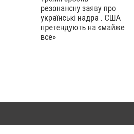
резонансну заяву про
українські надра . США
претендують на «майже
все»
ергачі. Для інтернет-видань обов'язкове розміщення прямого, відкритого для