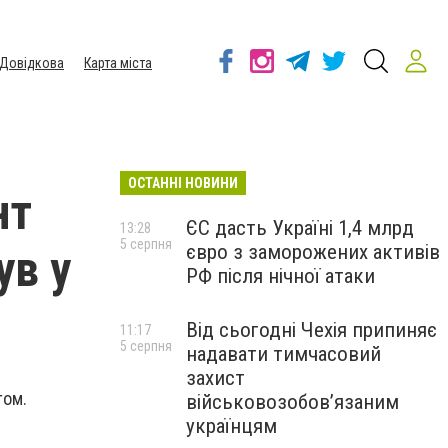
Довідкова
Карта міста
ОСТАННІ НОВИНИ
нт
ЄС дасть Україні 1,4 млрд
13:28
5 серпня
євро з заморожених активів
ув у
РФ після нічної атаки
Від сьогодні Чехія припиняє
11:17
5 серпня
надавати тимчасовий
захист
том.
військовозобов’язаним
українцям