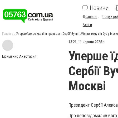
Новини
Дозвілля
Пошук ро
Блоги
Головна
Уперше їде до України президент Сербії Вучич .Місяць тому він був у Моск
13:21, 11 червня 2025 р.
Уперше ї
Ефименко Анастасия
Сербії Ву
Москві
Президент Сербії Алекса
Про це
повідомили
в його