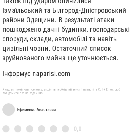
Також під ударом опинилися
Ізмаїльський та Білгород-Дністровський
райони Одещини. В результаті атаки
пошкоджено дачні будинки, господарські
споруди, склади, автомобілі та навіть
цивільні човни. Остаточний список
зруйнованого майна ще уточнюється.
Інформує naparisi.com
Якщо ви помітили помилку, виділіть необхідний текст і натисніть Ctrl + Enter, щоб
повідомити про це редакцію
Ефименко Анастасия
0,0