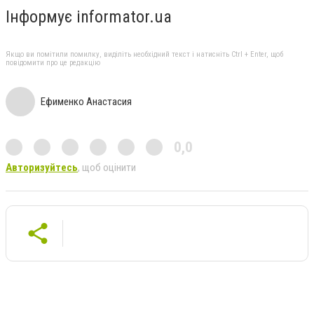
Інформує informator.ua
Якщо ви помітили помилку, виділіть необхідний текст і натисніть Ctrl + Enter, щоб
повідомити про це редакцію
Ефименко Анастасия
0,0
Авторизуйтесь
, щоб оцінити