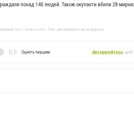
траждали понад 140 людей. Також окупанти вбили 28 мирни
бхідний текст і натисніть Ctrl + Enter, щоб повідомити про це редакцію
0,0
Оцініть першим
Авторизуйтесь
, щоб