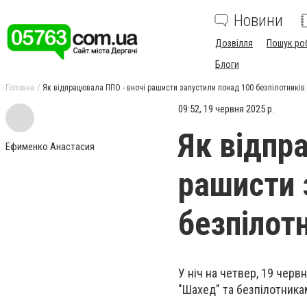
Новини
Дозвілля
Пошук ро
Блоги
Головна
Як відпрацювала ППО - вночі рашисти запустили понад 100 безпілотників
09:52, 19 червня 2025 р.
Як відпр
Ефименко Анастасия
рашисти 
безпілот
У ніч на четвер, 19 черв
"Шахед" та безпілотника