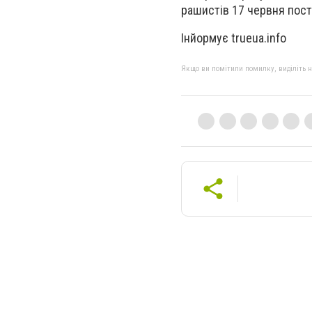
рашистів 17 червня пос
Інйормує trueua.info
Якщо ви помітили помилку, виділіть нео