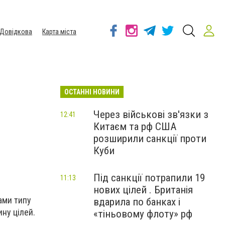
Довідкова
Карта міста
ОСТАННІ НОВИНИ
Через військові зв'язки з
12:41
Китаєм та рф США
розширили санкції проти
Куби
Під санкції потрапили 19
11:13
нових цілей . Британія
ами типу
вдарила по банках і
ну цілей.
«тіньовому флоту» рф