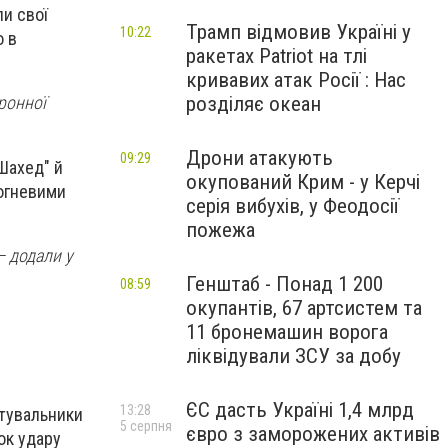
и свої
Трамп відмовив Україні у
10:22
о в
ракетах Patriot на тлі
кривавих атак Росії : Нас
розділяє океан
тронної
Дрони атакують
09:29
Шахед" й
окупований Крим - у Керчі
вогневими
серія вибухів, у Феодосії
пожежа
— додали у
Генштаб - Понад 1 200
08:59
окупантів, 67 артсистем та
11 бронемашин ворога
ліквідували ЗСУ за добу
ЄС дасть Україні 1,4 млрд
13:28
ятувальники
5 серпня
євро з заморожених активів
ок удару