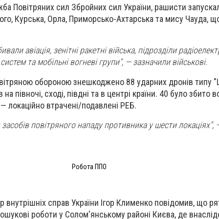
ба Повітряних сил Збройних сил України, рашисти запускал
ого, Курська, Орла, Приморсько-Ахтарська та мису Чауда, щ
ивали авіація, зенітні ракетні війська, підрозділи радіоелек
систем та мобільні вогневі групи", — зазначили військові.
овітряною обороною знешкоджено 88 ударних дронів типу "
 на півночі, сході, півдні та в центрі країни. 40 було збито 
 — локаційно втрачені/подавлені РЕБ.
 засобів повітряного нападу противника у шести локаціях", 
Робота ППО
тр внутрішніх справ України Ігор Клименко повідомив, що р
шукові роботи у Солом'янському районі Києва, де внаслід