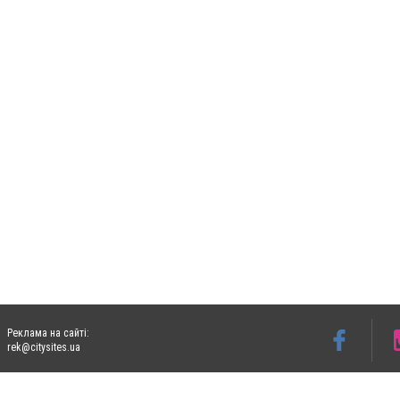
Реклама на сайті:
rek@citysites.ua
Допускається цитування матеріалів без отримання попередньої згоди 05763.com.ua з