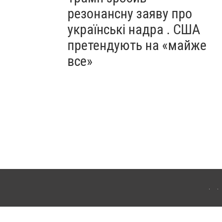
резонансну заяву про
українські надра . США
претендують на «майже
все»
ергачі. Для інтернет-видань обов'язкове розміщення прямого, відкритого для