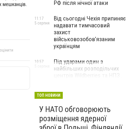
РФ після нічної атаки
х мешканців.
Від сьогодні Чехія припиняє
11:17
5 серпня
надавати тимчасовий
захист
військовозобов’язаним
українцям
 оцінити
Під ударами один з
10:57
5 серпня
найбільших розподільчих
центрів Wildberries та НПЗ .
Безпілотники масовано
атакували росію
ТОП НОВИНИ
У НАТО обговорюють
розміщення ядерної
зброї в Польщі, Фінляндії