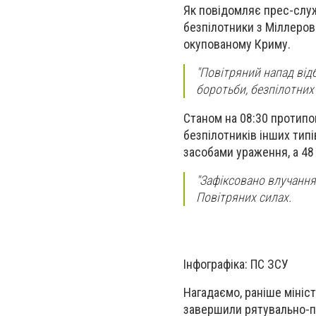
Як повідомляє прес-служ
безпілотники з Міллеров
окупованому Криму.
"Повітряний напад відб
боротьби, безпілотних 
Станом на 08:30 протип
безпілотників інших типів
засобами ураження, а 48
"Зафіксовано влучання
Повітряних силах.
Інфографіка: ПС ЗСУ
Нагадаємо, раніше мініс
завершили рятувально-по