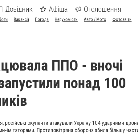
Довідник
Афіша
Оголошення
боти
Вакансії
Погода
Нерухомість
Авто / Мото
Фотозвіти
ацювала ППО - вночі
запустили понад 100
ників
ня, російські окупанти атакували Україну 104 ударними дрон
ми-імітаторами. Протиповітряна оборона збила більшу части