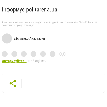
Інформує politarena.ua
Якщо ви помітили помилку, виділіть необхідний текст і натисніть Ctrl + Enter, щоб
повідомити про це редакцію
Ефименко Анастасия
0,0
Авторизуйтесь
, щоб оцінити