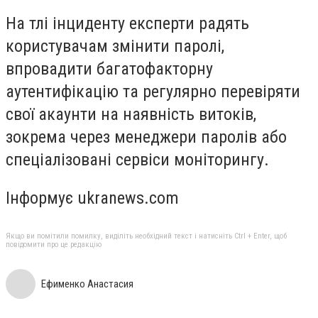
На тлі інциденту експерти радять
користувачам змінити паролі,
впровадити багатофакторну
аутентифікацію та регулярно перевіряти
свої акаунти на наявність витоків,
зокрема через менеджери паролів або
спеціалізовані сервіси моніторингу.
Інформує ukranews.com
Якщо ви помітили помилку, виділіть необхідний текст і натисніть Ctrl + Enter, щоб
повідомити про це редакцію
Ефименко Анастасия