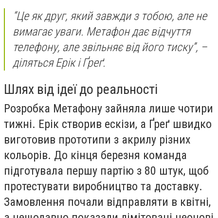
“Це як друг, який завжди з тобою, але не
вимагає уваги. Метафон дає відчуття
телефону, але звільняє від його тиску”, –
діляться Ерік і Ґреґ.
Шлях від ідеї до реальності
Розробка Метафону зайняла лише чотири
тижні. Ерік створив ескізи, а Ґреґ швидко
виготовив прототипи з акрилу різних
кольорів. До кінця березня команда
підготувала першу партію з 80 штук, щоб
протестувати виробництво та доставку.
Замовлення почали відправляти в квітні,
а нещодавно показали лімітовані неонові