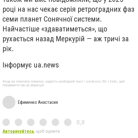
році на нас чекає серія ретроградних фаз
семи планет Сонячної системи.
Найчастіше «здаватиметься», що
рухається назад Меркурій — аж тричі за
рік.
Інформує ua.news
Якщо ви помітили помилку, виділіть необхідний текст і натисніть Ctrl + Enter, щоб
повідомити про це редакцію
Ефименко Анастасия
0,0
Авторизуйтесь
, щоб оцінити