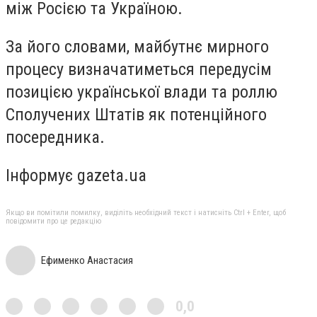
між Росією та Україною.
За його словами, майбутнє мирного
процесу визначатиметься передусім
позицією української влади та роллю
Сполучених Штатів як потенційного
посередника.
Інформує gazeta.ua
Якщо ви помітили помилку, виділіть необхідний текст і натисніть Ctrl + Enter, щоб
повідомити про це редакцію
Ефименко Анастасия
0,0