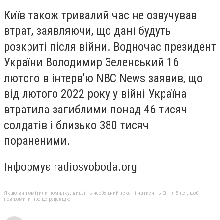
Київ також тривалий час не озвучував
втрат, заявляючи, що дані будуть
розкриті після війни. Водночас президент
України Володимир Зеленський 16
лютого в інтервʼю NBC News заявив, що
від лютого 2022 року у війні Україна
втратила загиблими понад 46 тисяч
солдатів і близько 380 тисяч
пораненими.
Інформує radiosvoboda.org
Якщо ви помітили помилку, виділіть необхідний текст і натисніть Ctrl + Enter, щоб
повідомити про це редакцію