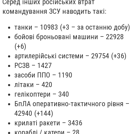
Серед інших російських втрат
командування ЗСУ наводить такі:
танки – 10983 (+3 – за останню добу)
бойові броньовані машини – 22928
(+6)
артилерійські системи – 29754 (+36)
РСЗВ – 1427
засоби ППО – 1190
літаки – 420
гелікоптери – 340
БпЛА оперативно-тактичного рівня –
42940 (+144)
крилаті ракети – 3436
кораблі / катери – 28