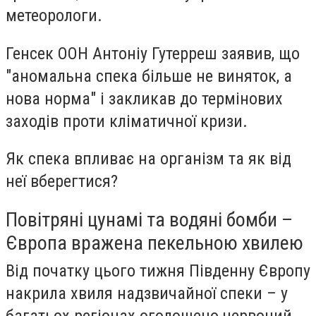
метеорологи.
Генсек ООН Антоніу Гутерреш заявив, що
"аномальна спека більше не виняток, а
нова норма" і закликав до термінових
заходів проти кліматичної кризи.
Як спека впливає на організм та як від
неї вберегтися?
Повітряні цунамі та водяні бомби –
Європа вражена пекельною хвилею
Від початку цього тижня Південну Європу
накрила хвиля надзвичайної спеки – у
багатьох регіонах оголошено червоний