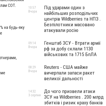
илам СОТ.
Під ударами один з
10:57
Вчора
найбільших розподільчих
центрів Wildberries та НПЗ .
Безпілотники масовано
% на будь-яку
атакували росію
ше
Генштаб ЗСУ - Втрати армії
09:14
Вчора
рф за добу склали 1130
військових та 1715 БпЛА
ртнерами,
Reuters - США майже
08:29
Вчора
вичерпали запаси ракет
име
великої дальності
До чого призвели атаки
14:32
3 серпня
ЗСУ на Wildberries . 200 млрд
збитків і ризик краху банків