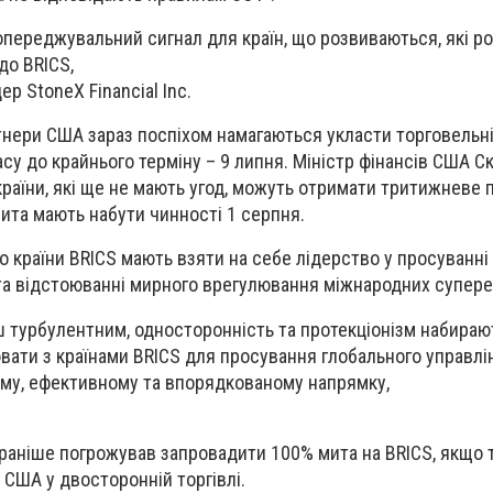
опереджувальний сигнал для країн, що розвиваються, які р
до BRICS,
ер StoneX Financial Inc.
тнери США зараз поспіхом намагаються укласти торговельні
су до крайнього терміну –
9 липня
. Міністр фінансів США С
 країни, які ще не мають угод, можуть отримати тритижневе
мита мають набути чинності
1 серпня
.
о країни BRICS мають взяти на себе лідерство у просуванн
та відстоюванні мирного врегулювання міжнародних супере
ьш турбулентним, односторонність та протекціонізм набирают
вати з країнами BRICS для просування глобального управлі
му, ефективному та впорядкованому напрямку,
раніше погрожував запровадити 100% мита на BRICS, якщо т
 США у двосторонній торгівлі.