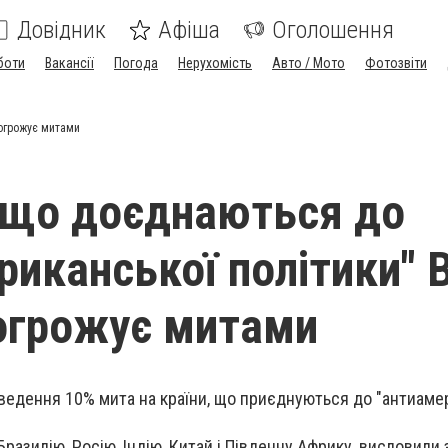
Довідник
Афіша
Оголошення
боти
Вакансії
Погода
Нерухомість
Авто / Мото
Фотозвіти
погрожує митами
 що доєднаються до
риканської політики" 
огрожує митами
ведення 10% мита на країни, що приєднуються до "антиаме
Бразилію, Росію, Індію, Китай і Південну Африку, висловили