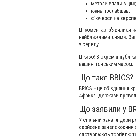
метали впали в ціні
юань послабшав;
ф’ючерси на європе
Ці коментарі з’явилися 
найближчими днями. Заг
у середу.
Цікаво!
В окремій публіка
вашингтонським часом.
Що таке BRICS?
BRICS – це об’єднання кра
Африка. Держави провели
Що заявили у B
У спільній заяві лідери
серйозне занепокоєння з
спотворюють торгівлю та