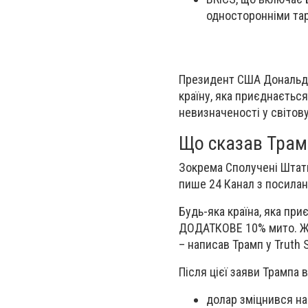
односторонніми тар
Президент США Дональд Т
країну, яка приєднаєтьс
невизначеності у світову
Що сказав Трам
Зокрема Сполучені Штат
пише 24 Канал з посилан
Будь-яка країна, яка пр
ДОДАТКОВЕ 10% мито. Жод
– написав Трамп у Truth S
Після цієї заяви Трампа 
долар зміцнився на