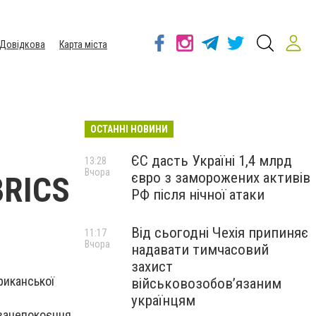
Довідкова
Карта міста
ОСТАННІ НОВИНИ
ЄС дасть Україні 1,4 млрд
13:28
Вчора
євро з заморожених активів
BRICS
РФ після нічної атаки
Від сьогодні Чехія припиняє
11:17
Вчора
надавати тимчасовий
захист
риканської
військовозобов’язаним
українцям
 занепокоєння