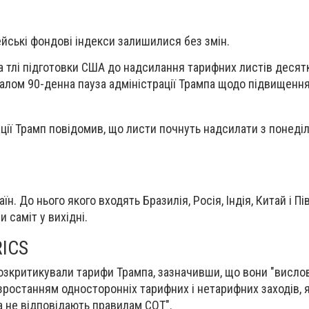
;
йські фондові індекси залишилися без змін.
на тлі підготовки США до надсилання тарифних листів десят
алом 90-денна пауза адміністрації Трампа щодо підвищенн
ції Трамп повідомив, що листи почнуть надсилати з понеділк
їн. До нього якого входять Бразилія, Росія, Індія, Китай і П
 саміт у вихідні.
RICS
 розкритикували тарифи Трампа, зазначивши, що вони "висл
ростанням односторонніх тарифних і нетарифних заходів, я
 не відповідають правилам СОТ".