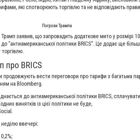
ифами, які спотворюють торгівлю та не відповідають прав
Погрози Трампа
рамп заявив, що запровадить додаткове мито у розмірі 10
я до "антиамериканської політики BRICS". Це додає ще біль
 торгівлю.
п про BRICS
и продовжують вести переговори про тарифи з багатьма па
ням на Bloomberg.
иєднається до антиамериканської політики BRICS, сплачуват
них винятків із цієї політики не буде,
ocial.
в неділю ввечері:
 0,2%;