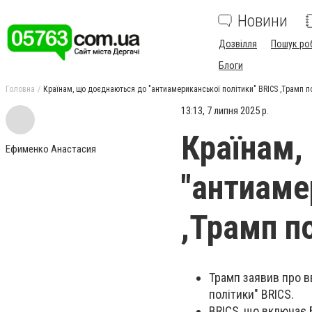
Новини
Дозвілля
Пошук ро
Блоги
Головна
Країнам, що доєднаються до "антиамериканської політики" BRICS ,Трамп 
13:13, 7 липня 2025 р.
Країнам,
Ефименко Анастасия
"антиаме
,Трамп п
Трамп заявив про в
політики" BRICS.
BRICS, що включає 