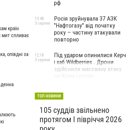
рф
Росія зруйнувала 37 АЗК
13:48
3 серпня
"Нафтогазу" від початку
кам країн
року – частину атакували
я мит спливає
повторно
а, опівдні за
Під ударом опинилися Керч
12:18
3 серпня
і хаб Wildberries . Дрони
здійснили масовану атаку
на Крим і росію
івденна
ТОП НОВИНИ
105 суддів звільнено
овлюють
протягом I півріччя 2026
кі
року