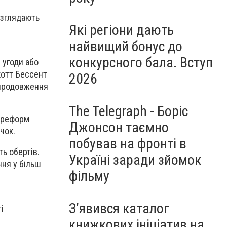
озглядають
Які регіони дають
найвищий бонус до
конкурсного бала. Вступ
 угоди або
котт Бессент
2026
 продовження
The Telegraph - Боріс
і реформ
Джонсон таємно
чок.
побував на фронті в
ь обертів.
Україні заради зйомок
ння у більш
фільму
З’явився каталог
і
книжкових ініціатив на