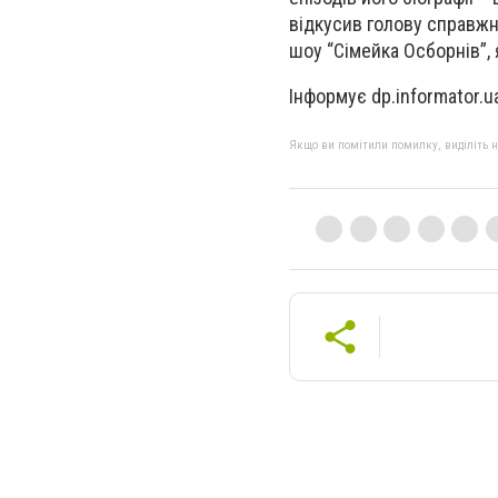
відкусив голову справжн
шоу “Сімейка Осборнів”,
Інформує dp.informator.u
Якщо ви помітили помилку, виділіть нео