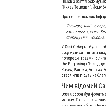
Пішов з життя рок-музик
"Князь Темряви". Йому бу
Про це повідомляє Інфор
“З сумом, який не пер
життя цього ранку. Він
сторінці Оззі Осборна.
У Оззі Осборна були проб
році музикант впав з ква
попередні травми. 5 липн
the Beginning (“Назад до 
Roses, Pantera, Anthrax, 
стерлінгів підуть на благ
Чим відомий Оз
Оззі Осборн був фронтме
металу. Після звільненн
епізодів його біографії –