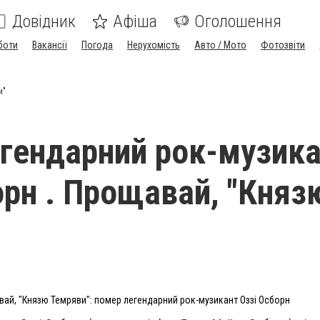
Довідник
Афіша
Оголошення
боти
Вакансії
Погода
Нерухомість
Авто / Мото
Фотозвіти
и"
гендарний рок-музик
орн . Прощавай, "Княз
"
ай, "Князю Темряви": помер легендарний рок-музикант Оззі Осборн