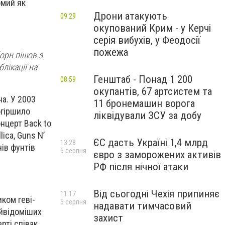
омий як
Дрони атакують
09:29
окупований Крим - у Керчі
серія вибухів, у Феодосії
пожежа
орн пішов з
лікації на
Генштаб - Понад 1 200
08:59
окупантів, 67 артсистем та
на. У 2003
11 бронемашин ворога
огіршило
ліквідували ЗСУ за добу
онцерт Back to
lica, Guns N’
ЄС дасть Україні 1,4 млрд
13:28
нів фунтів
5 серпня
євро з заморожених активів
РФ після нічної атаки
Від сьогодні Чехія припиняє
11:17
ком геві-
5 серпня
надавати тимчасовий
айвідоміших
захист
ерті співак