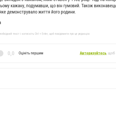
ьому кажану, подумавши, що він гумовий. Також виконавець
 яке демонструвало життя його родини.
a
бхідний текст і натисніть Ctrl + Enter, щоб повідомити про це редакцію
0,0
Оцініть першим
Авторизуйтесь
, щоб