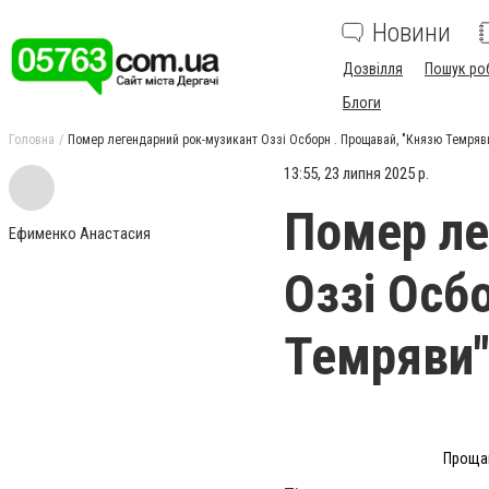
Новини
Дозвілля
Пошук ро
Блоги
Головна
Помер легендарний рок-музикант Оззі Осборн . Прощавай, "Князю Темряв
13:55, 23 липня 2025 р.
Помер ле
Ефименко Анастасия
Оззі Осб
Темряви
Прощав