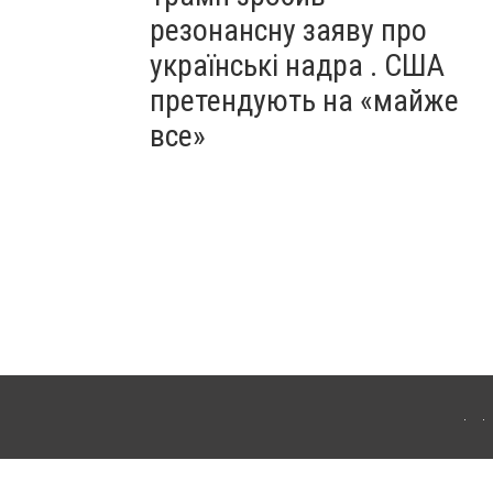
резонансну заяву про
українські надра . США
претендують на «майже
все»
ергачі. Для інтернет-видань обов'язкове розміщення прямого, відкритого для