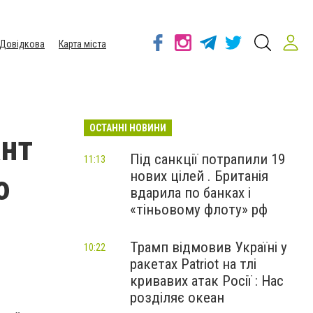
Довідкова
Карта міста
ОСТАННІ НОВИНИ
ант
Під санкції потрапили 19
11:13
нових цілей . Британія
ю
вдарила по банках і
«тіньовому флоту» рф
Трамп відмовив Україні у
10:22
ракетах Patriot на тлі
кривавих атак Росії : Нас
розділяє океан