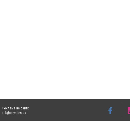
Реклама на сайті:
rek@citysites.ua
Допускається цитування матеріалів без отримання попередньої згоди 05763.com.ua з