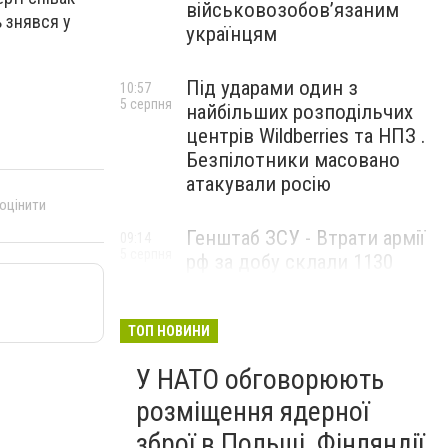
військовозобов’язаним
 знявся у
українцям
Під ударами один з
10:57
5 серпня
найбільших розподільчих
центрів Wildberries та НПЗ .
Безпілотники масовано
атакували росію
 оцінити
Генштаб ЗСУ - Втрати армії
09:14
5 серпня
рф за добу склали 1130
військових та 1715 БпЛА
ТОП НОВИНИ
У НАТО обговорюють
розміщення ядерної
зброї в Польщі, Фінляндії