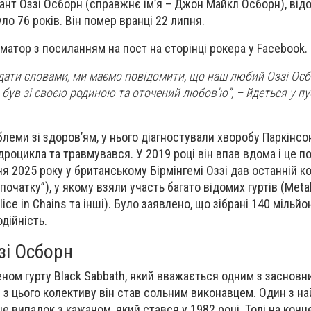
ант Оззі Осборн (справжнє ім’я – Джон Майкл Осборн), від
ло 76 років. Він помер вранці 22 липня.
матор з посиланням на пост на сторінці рокера у Facebook.
едати словами, ми маємо повідомити, що наш любий Оззі Осб
 був зі своєю родиною та оточений любов’ю”, – йдеться у пуб
леми зі здоров’ям, у нього діагностували хворобу Паркінсо
дроцикла та травмувався. У 2019 році він впав вдома і це п
я 2025 року у британському Бірмінгемі Оззі дав останній к
початку”), у якому взяли участь багато відомих гуртів (Metal
Alice in Chains та інші). Було заявлено, що зібрані 140 мільйо
одійність.
зі Осборн
ном гурту Black Sabbath, який вважається одним з засновни
я з цього колективу він став сольним виконавцем. Один з н
 це випадок з кажаном, який стався у 1982 році. Тоді на конц