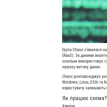
Група
Chaos
з’явилася на
(RaaS)
. За даними аналіти
оскільки використовує с
загрозу витоку даних
.
Chaos розповсюджує
ун
Windows, Linux, ESXi та
користувачу залишають п
Як працює схема?
Хакери: