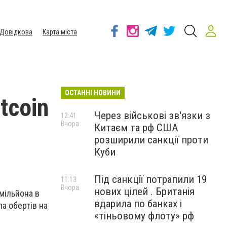
Довідкова
Карта міста
ОСТАННІ НОВИНИ
tcoin
Через військові зв'язки з
12:41
Вчора
Китаєм та рф США
розширили санкції проти
Куби
Під санкції потрапили 19
11:13
Вчора
нових цілей . Британія
мільйона в
вдарила по банках і
ла обертів на
«тіньовому флоту» рф