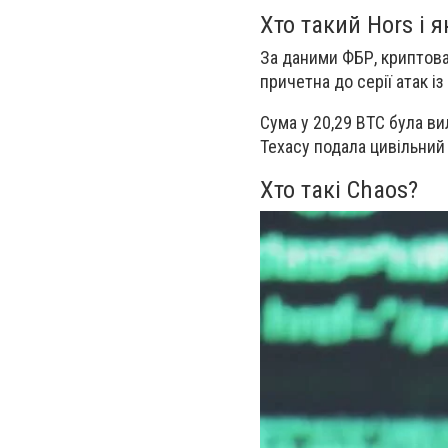
Хто такий Hors і 
За даними ФБР, криптов
причетна до
серії атак 
Сума у
20,29 BTC
була вил
Техасу подала
цивільний 
Хто такі Chaos?