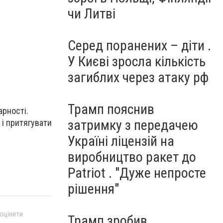
чи Литві
Серед поранених – діти .
У Києві зросла кількість
загиблих через атаку рф
Трамп пояснив
арності
.
затримку з передачею
і притягувати
Україні ліцензій на
виробництво ракет до
Patriot . "Дуже непросте
рішення"
 оцінити
Трамп зробив