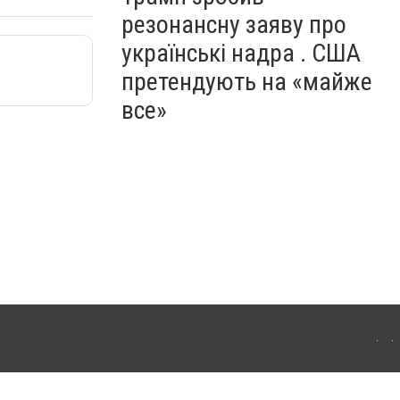
резонансну заяву про
українські надра . США
претендують на «майже
все»
ергачі. Для інтернет-видань обов'язкове розміщення прямого, відкритого для