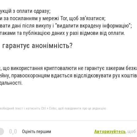
укцій з оплати одразу;
и за
посиланням у мережі Tor
, щоб зв’язатися;
ати дані після викупу і “видалити вкрадену інформацію”;
таками
та публікацією даних у разі відмови від оплати.
n гарантує анонімність?
є, що
використання криптовалюти не гарантує хакерам безк
чейну, правоохоронцям вдається
відслідковувати рух коштів
дальності.
бхідний текст і натисніть Ctrl + Enter, щоб повідомити про це редакцію
0,0
Оцініть першим
Авторизуйтесь
, щоб