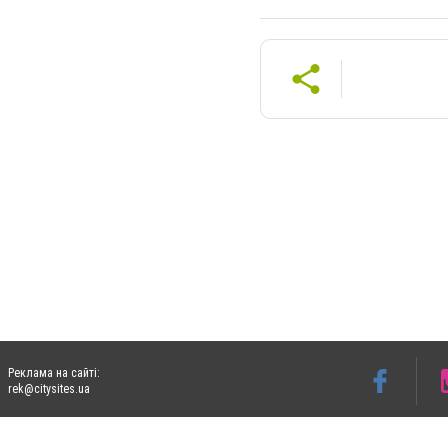
Реклама на сайті:
rek@citysites.ua
Допускається цитування матеріалів без отримання попередньої згоди 05763.com.ua з