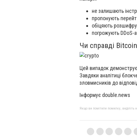
не залишають інстр
пропонують перейт
обіцяють розшифрув
погрожують
DDoS-а
Чи справді Bitcoi
Цей випадок демонстру
Завдяки аналітиці блок
зловмисників до відпові
Інформує double.news
Якщо ви помітили помилку, виділіть нео