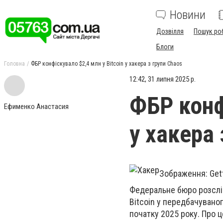
Новини
Дозвілля
Пошук ро
Блоги
Головна
ФБР конфіскувало $2,4 млн у Bitcoin у хакера з групи Chaos
12:42, 31 липня 2025 р.
ФБР конф
Ефименко Анастасия
у хакера 
Зображення: Get
Федеральне бюро розслі
Bitcoin
у передбачуваног
початку 2025 року. Про ц