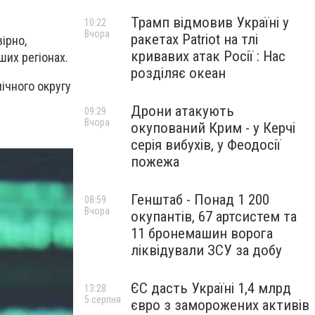
Трамп відмовив Україні у
10:22
Вчора
ракетах Patriot на тлі
вірно,
кривавих атак Росії : Нас
ших регіонах.
розділяє океан
нічного округу
Дрони атакують
09:29
Вчора
окупований Крим - у Керчі
серія вибухів, у Феодосії
пожежа
Генштаб - Понад 1 200
08:59
Вчора
окупантів, 67 артсистем та
11 бронемашин ворога
ліквідували ЗСУ за добу
ЄС дасть Україні 1,4 млрд
13:28
5 серпня
євро з заморожених активів