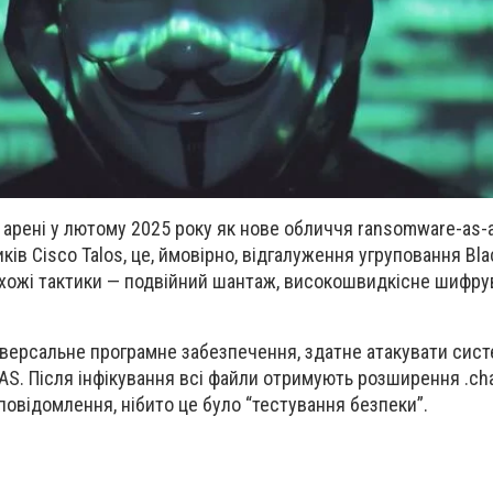
 арені у лютому 2025 року як
нове обличчя ransomware-as-a
ків Cisco Talos, це, ймовірно,
відгалуження угруповання Bla
хожі тактики —
подвійний шантаж, високошвидкісне шифрув
іверсальне програмне забезпечення
, здатне атакувати сис
 NAS. Після інфікування всі файли отримують розширення
.ch
овідомлення, нібито це було “тестування безпеки”.