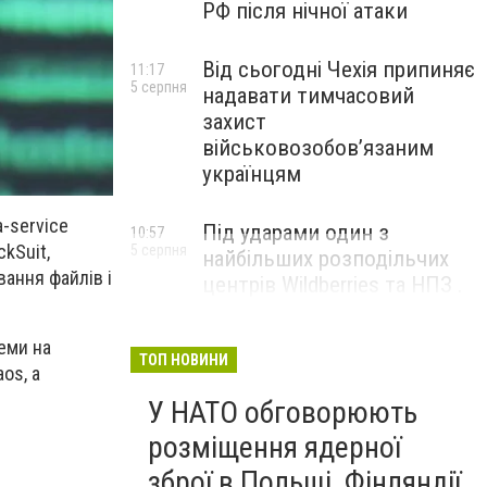
РФ після нічної атаки
Від сьогодні Чехія припиняє
11:17
5 серпня
надавати тимчасовий
захист
військовозобов’язаним
українцям
-service
Під ударами один з
10:57
ckSuit
,
5 серпня
найбільших розподільчих
ання файлів і
центрів Wildberries та НПЗ .
Безпілотники масовано
атакували росію
теми на
ТОП НОВИНИ
aos
, а
У НАТО обговорюють
розміщення ядерної
зброї в Польщі, Фінляндії