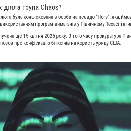
як діяла група Chaos?
алюта була конфіскована в особи на псевдо
“Hors”
, яка, ймо
із використанням програм-вимагачів
у Північному Техасі та ін
учена ще 15 квітня 2025 року. З того часу прокуратура Пів
позов про конфіскацію біткоїнів
на користь уряду США.