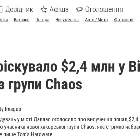
Довідник
Афіша
Оголошення
боти
Вакансії
Погода
Нерухомість
Авто / Мото
Фотозвіти
іскувало $2,4 млн у Bi
з групи Chaos
ty Images
дувань у місті Даллас оголосило про
вилучення понад $2,4 
о учасника нової хакерської групи
Chaos
, яка стрімко набра
е пише Tom’s Hardware.