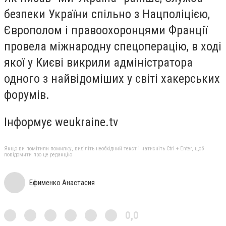
безпеки України спільно з Нацполіцією,
Європолом і правоохоронцями Франції
провела міжнародну спецоперацію, в ході
якої у Києві викрили адміністратора
одного з найвідоміших у світі хакерських
форумів.
Інформує weukraine.tv
Якщо ви помітили помилку, виділіть необхідний текст і натисніть Ctrl + Enter, щоб
повідомити про це редакцію
Ефименко Анастасия
0,0