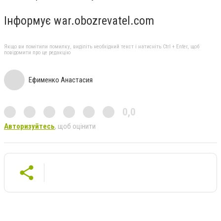
Інформує war.obozrevatel.com
Якщо ви помітили помилку, виділіть необхідний текст і натисніть Ctrl + Enter, щоб
повідомити про це редакцію
Ефименко Анастасия
0,0
Авторизуйтесь
, щоб оцінити