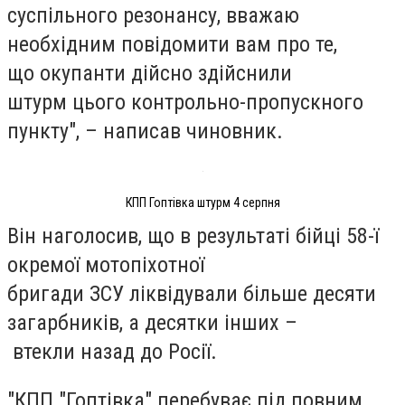
суспільного резонансу, вважаю
необхідним повідомити вам про те,
що
окупанти дійсно здійснили
штурм
цього контрольно-пропускного
пункту", – написав чиновник.
КПП Гоптівка штурм 4 серпня
Він наголосив, що в результаті
бійці 58-ї
окремої мотопіхотної
бригади
ЗСУ
ліквідували більше десяти
загарбників
, а
десятки інших
–
втекли
назад до Росії.
"КПП
"Гоптівка" перебуває під повним