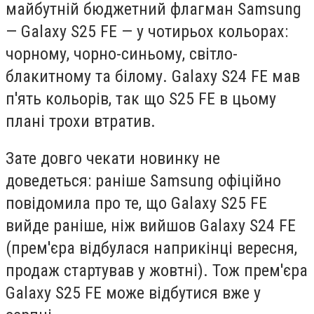
майбутній бюджетний флагман Samsung
— Galaxy S25 FE — у чотирьох кольорах:
чорному, чорно-синьому, світло-
блакитному та білому. Galaxy S24 FE мав
п'ять кольорів, так що S25 FE в цьому
плані трохи втратив.
Зате довго чекати новинку не
доведеться: раніше Samsung офіційно
повідомила про те, що Galaxy S25 FE
вийде раніше, ніж вийшов Galaxy S24 FE
(прем'єра відбулася наприкінці вересня,
продаж стартував у жовтні). Тож прем'єра
Galaxy S25 FE може відбутися вже у