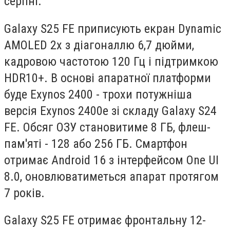
серпні.
Galaxy S25 FE приписують екран Dynamic
AMOLED 2x з діагоналлю 6,7 дюйми,
кадровою частотою 120 Гц і підтримкою
HDR10+. В основі апаратної платформи
буде Exynos 2400 - трохи потужніша
версія Exynos 2400e зі складу Galaxy S24
FE. Обсяг ОЗУ становитиме 8 ГБ, флеш-
пам'яті - 128 або 256 ГБ. Смартфон
отримає Android 16 з інтерфейсом One UI
8.0, оновлюватиметься апарат протягом
7 років.
Galaxy S25 FE отримає фронтальну 12-