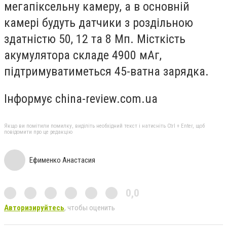
мегапіксельну камеру, а в основній
камері будуть датчики з роздільною
здатністю 50, 12 та 8 Мп. Місткість
акумулятора складе 4900 мАг,
підтримуватиметься 45-ватна зарядка.
Інформує china-review.com.ua
Якщо ви помітили помилку, виділіть необхідний текст і натисніть Ctrl + Enter, щоб
повідомити про це редакцію
Ефименко Анастасия
0,0
Авторизируйтесь
, чтобы оценить