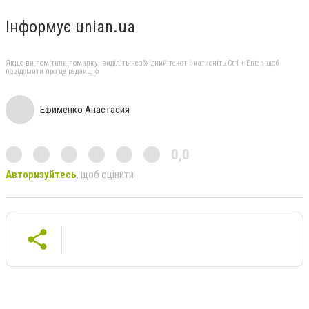
Інформує unian.ua
Якщо ви помітили помилку, виділіть необхідний текст і натисніть Ctrl + Enter, щоб
повідомити про це редакцію
Ефименко Анастасия
0,0
Авторизуйтесь
, щоб оцінити