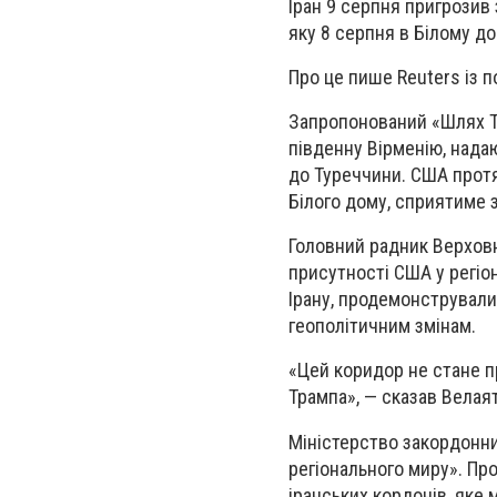
Іран 9 серпня пригрозив 
яку 8 серпня в Білому до
Про це пише Reuters із п
Запропонований «Шлях Т
південну Вірменію, нада
до Туреччини. США протя
Білого дому, сприятиме 
Головний радник Верховн
присутності США у регіон
Ірану, продемонстрували 
геополітичним змінам.
«Цей коридор не стане 
Трампа», — сказав Велаят
Міністерство закордонни
регіонального миру». Пр
іранських кордонів, яке 