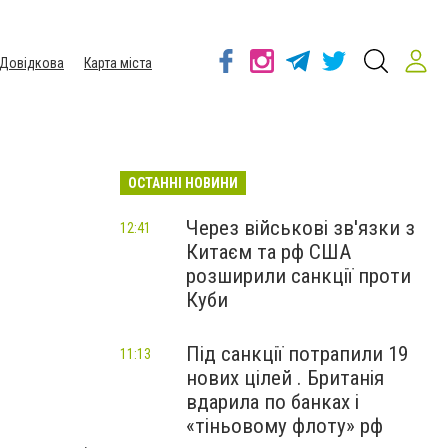
Довідкова
Карта міста
ОСТАННІ НОВИНИ
Через військові зв'язки з
12:41
Китаєм та рф США
розширили санкції проти
Куби
Під санкції потрапили 19
11:13
нових цілей . Британія
вдарила по банках і
«тіньовому флоту» рф