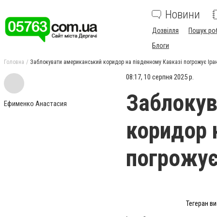
Новини
Дозвілля
Пошук ро
Блоги
Головна
Заблокувати американський коридор на південному Кавказі погрожує Іра
08:17, 10 серпня 2025 р.
Заблокув
Ефименко Анастасия
коридор 
погрожує
Тегеран ви