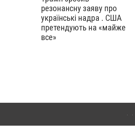
резонансну заяву про
українські надра . США
претендують на «майже
все»
ергачі. Для інтернет-видань обов'язкове розміщення прямого, відкритого для