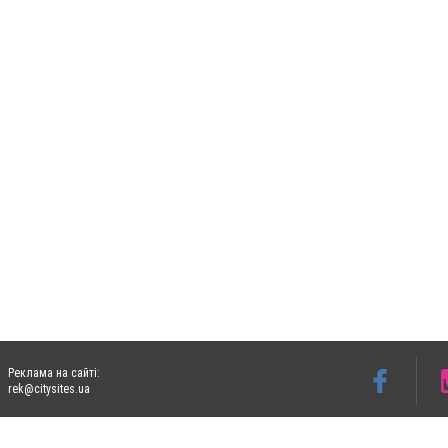
Реклама на сайті:
rek@citysites.ua
Допускається цитування матеріалів без отримання попередньої згоди 05763.com.ua з