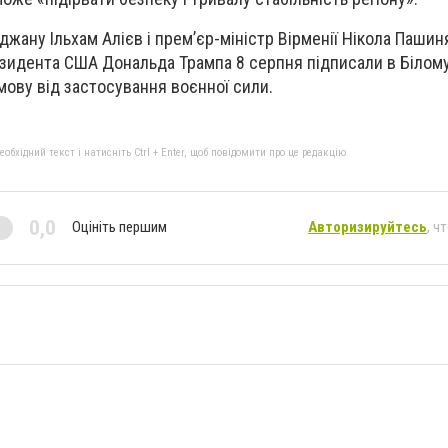
жану Ільхам Алієв і премʼєр-міністр Вірменії Нікола Пашин
идента США Дональда Трампа 8 серпня підписали в Білому
мову від застосування воєнної сили.
бхідний текст і натисніть Ctrl + Enter, щоб повідомити про це редакцію
0,0
Оцініть першим
Авторизируйтесь
, ч