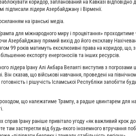
заблокувати коридор, запланований на Кавказі відповідно д
мі підписали лідери Азербайджану і Вірменії.
осиланням на іранські медіа.
рампа для міжнародного миру і процвітання» проходитиме
ючи Азербайджану прямий вихід до його ексклаву Нахічевань
гом 99 років матимуть ексклюзивні права на коридор, що, 
збільшенню експорту енергоносіїв та інших ресурсів.
ого лідера Ірану Алі Акбара Велаяті виступив з погрозами
і. Він сказав, що військові навчання, проведені на північном
готовність і рішучість Ісламської Республіки запобігти буд
проходом, що належатиме Трампу, а радше цвинтарем для н
і.
х справ Ірану раніше привітало угоду «як важливий крок до
оте там застерегли від будь-якого іноземного втручання по
може «підірвати безпеку і тривалу стабільність регіону».