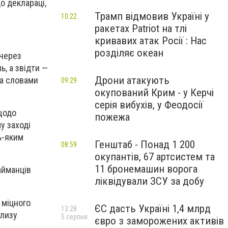
о деклараці,
Трамп відмовив Україні у
10:22
ракетах Patriot на тлі
кривавих атак Росії : Нас
розділяє океан
 через
, а звідти —
Дрони атакують
за словами
09:29
окупований Крим - у Керчі
серія вибухів, у Феодосії
 щодо
пожежа
у заході
ь-яким
Генштаб - Понад 1 200
08:59
окупантів, 67 артсистем та
11 бронемашин ворога
айманців
ліквідували ЗСУ за добу
 міцного
ЄС дасть Україні 1,4 млрд
13:28
близу
5 серпня
євро з заморожених активів