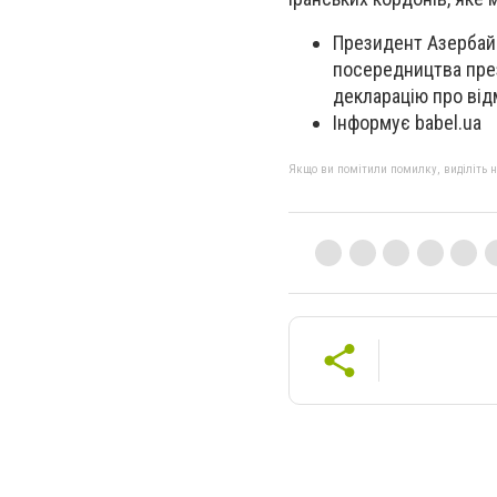
Президент Азербайд
посередництва през
декларацію про від
Інформує babel.ua
Якщо ви помітили помилку, виділіть нео