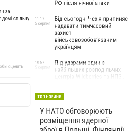
РФ після нічної атаки
ян за
 домі спільну
Від сьогодні Чехія припиняє
11:17
5 серпня
надавати тимчасовий
захист
військовозобов’язаним
українцям
Під ударами один з
10:57
тобы оценить
5 серпня
найбільших розподільчих
центрів Wildberries та НПЗ .
Безпілотники масовано
атакували росію
ТОП НОВИНИ
У НАТО обговорюють
розміщення ядерної
зброї в Польщі, Фінляндії