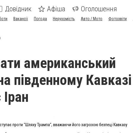
Довідник
Афіша
Оголошення
боти
Вакансії
Погода
Нерухомість
Авто / Мото
Фотозвіти
н
ати американський
на південному Кавказі
 Іран
ступає проти "Шляху Трампа", вважаючи його загрозою безпеці Кавказу