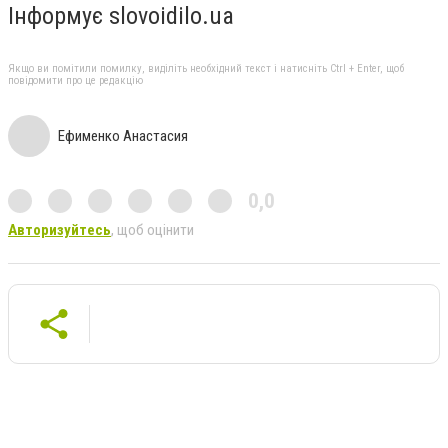
Інформує slovoidilo.ua
Якщо ви помітили помилку, виділіть необхідний текст і натисніть Ctrl + Enter, щоб
повідомити про це редакцію
Ефименко Анастасия
0,0
Авторизуйтесь
, щоб оцінити