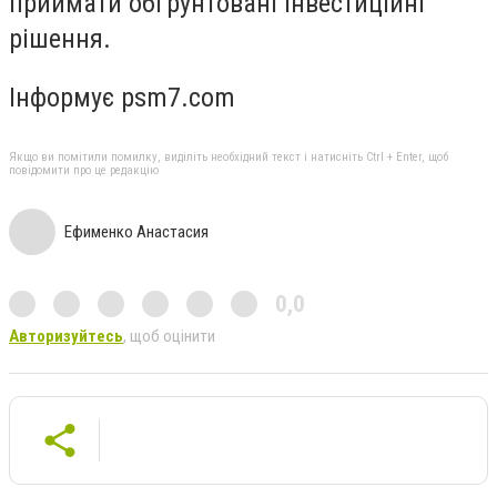
приймати обґрунтовані інвестиційні
рішення.
Інформує psm7.com
Якщо ви помітили помилку, виділіть необхідний текст і натисніть Ctrl + Enter, щоб
повідомити про це редакцію
Ефименко Анастасия
0,0
Авторизуйтесь
, щоб оцінити