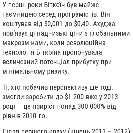
У перші роки Біткоїн був майже
таємницею серед програмістів. Він
коштував від $0,001 до $0,40. Ахуджа
пов’язує ці наднизькі ціни з глобальними
макрозмінами, коли революційна
технологія Біткоїна пропонувала
величезний потенціал прибутку при
мінімальному ризику.
Ті, хто побачив перспективу ще тоді,
змогли заробити до $1 200 вже у 2013
році — це приріст понад 300 000% від
рівнів 2010-го.
Після першого краху (кінець 2011 – 2012)