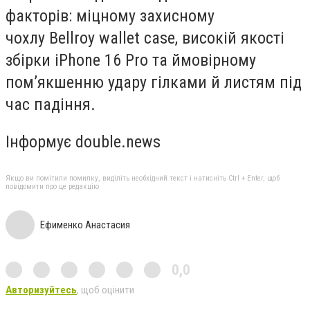
факторів: міцному захисному
чохлу
Bellroy wallet case
, високій якості
збірки iPhone 16 Pro та ймовірному
пом’якшенню удару гілками й листям під
час падіння.
Інформує double.news
Якщо ви помітили помилку, виділіть необхідний текст і натисніть Ctrl + Enter, щоб
повідомити про це редакцію
Ефименко Анастасия
0,0
Авторизуйтесь
, щоб оцінити