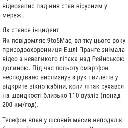
відеозапис падіння став вірусним у
мережі.
Як стався інцидент
Як повідомляє 9to5Mac, влітку цього року
природоохоронниця
Ешлі Пранге
знімала
відео з невеликого літака над Рейнською
долиною. Під час польоту смартфон
несподівано вислизнув з рук і вилетів у
відкрите вікно кабіни, коли літак рухався
на швидкості близько 110 вузлів (понад
200 км/год).
Телефон впав у лісовий масив неподалік