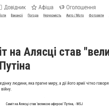
Довідник
Афіша
Оголошення
боти
Вакансії
Погода
Нерухомість
Авто / Мото
Фотозвіти
т на Алясці став "вел
Путіна
дінку людини, яка прагне миру, а дії його армії чітко говор
війну.
Саміт на Алясці став 'великою аферою' Путіна, - WSJ