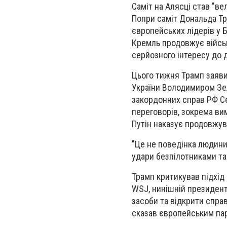
Саміт на Алясці став "в
Попри саміт Дональда Тра
європейських лідерів у Б
Кремль продовжує військ
серйозного інтересу до д
Цього тижня Трамп заявив
України Володимиром Зе
закордонних справ РФ Се
переговорів, зокрема ви
Путін наказує продовжува
"Це не поведінка людини,
удари безпілотниками та
Трамп критикував підхід
WSJ, нинішній президент 
засоби та відкрити спра
сказав європейським пар