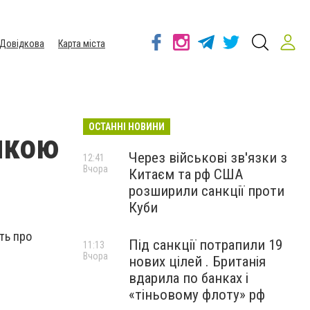
Довідкова
Карта міста
ОСТАННІ НОВИНИ
икою
Через військові зв'язки з
12:41
Вчора
Китаєм та рф США
розширили санкції проти
Куби
ять про
Під санкції потрапили 19
11:13
Вчора
нових цілей . Британія
вдарила по банках і
«тіньовому флоту» рф