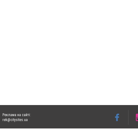
Реклама на сайті:
rek@citysites.ua
Допускається цитування матеріалів без отримання попередньої згоди 05763.com.ua з