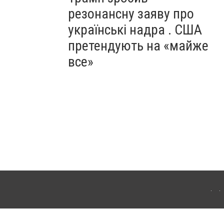
резонансну заяву про
українські надра . США
претендують на «майже
все»
ергачі. Для інтернет-видань обов'язкове розміщення прямого, відкритого для