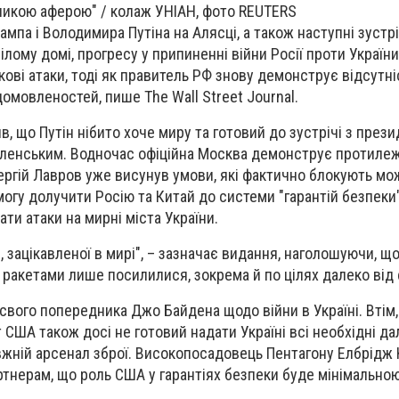
еликою аферою" / колаж УНІАН, фото REUTERS
мпа і Володимира Путіна на Алясці, а також наступні зустрі
ілому домі, прогресу у припиненні війни Росії проти Україн
ові атаки, тоді як правитель РФ знову демонструє відсутні
омовленостей, пише The Wall Street Journal.
, що Путін нібито хоче миру та готовий до зустрічі з през
ленським. Водночас офіційна Москва демонструє протилеж
ргій Лавров уже висунув умови, які фактично блокують мо
могу долучити Росію та Китай до системи "гарантій безпеки
ти атаки на мирні міста України.
 зацікавленої в мирі", – зазначає видання, наголошуючи, що
 ракетами лише посилилися, зокрема й по цілях далеко від
 свого попередника Джо Байдена щодо війни в Україні. Втім,
США також досі не готовий надати Україні всі необхідні да
вжній арсенал зброї. Високопосадовець Пентагону Елбрідж
тнерам, що роль США у гарантіях безпеки буде мінімальною