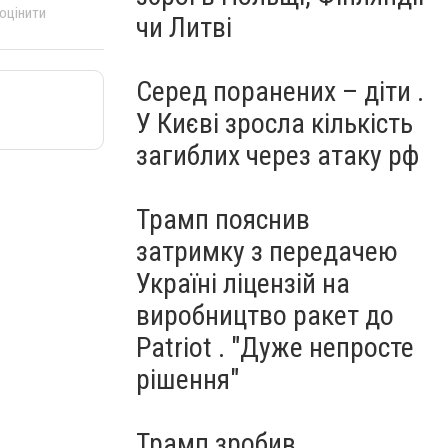
 оцінити
чи Литві
Серед поранених – діти .
У Києві зросла кількість
загиблих через атаку рф
Трамп пояснив
затримку з передачею
Україні ліцензій на
виробництво ракет до
Patriot . "Дуже непросте
рішення"
Трамп зробив