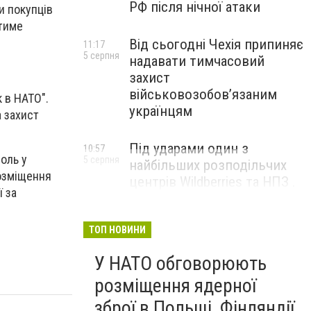
РФ після нічної атаки
и покупців
атиме
Від сьогодні Чехія припиняє
11:17
5 серпня
надавати тимчасовий
захист
військовозобов’язаним
к в НАТО".
українцям
а захист
Під ударами один з
10:57
оль у
5 серпня
найбільших розподільчих
розміщення
центрів Wildberries та НПЗ .
ї за
Безпілотники масовано
атакували росію
ТОП НОВИНИ
У НАТО обговорюють
розміщення ядерної
зброї в Польщі, Фінляндії