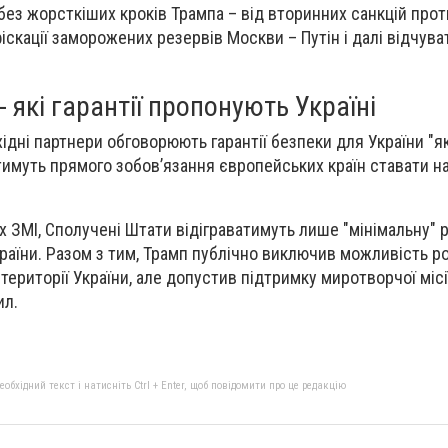
без жорсткіших кроків Трампа – від вторинних санкцій прот
іскації заморожених резервів Москви – Путін і далі відчув
- які гарантії пропонують Україні
ідні партнери обговорюють гарантії безпеки для України "я
тимуть прямого зобов’язання європейських країн ставати н
 ЗМІ, Сполучені Штати відіграватимуть лише "мінімальну" р
країни. Разом з тим, Трамп публічно виключив можливість 
території України, але допустив підтримку миротворчої місі
ил.
бхідний текст і натисніть Ctrl + Enter, щоб повідомити про це редакцію