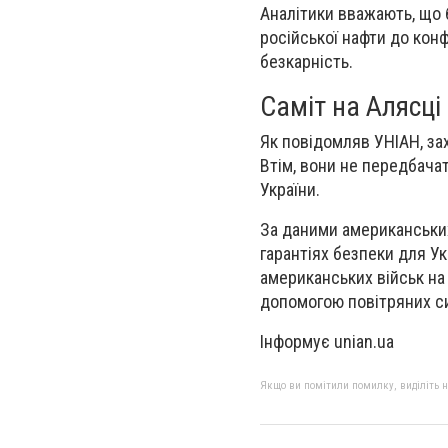
Аналітики вважають, що 
російської нафти до конф
безкарність.
Саміт на Алясці 
Як повідомляв УНІАН, зах
Втім, вони не передбача
України.
За даними американських
гарантіях безпеки для У
американських військ на 
допомогою повітряних с
Інформує unian.ua
Якщо ви помітили помилку, виділіть нео