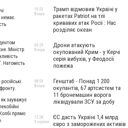
Трамп відмовив Україні у
10:22
чі
Вчора
ракетах Patriot на тлі
и немає.
кривавих атак Росії : Нас
сть
розділяє океан
идентом
Дрони атакують
09:29
не. Міністр
Вчора
окупований Крим - у Керчі
жливість
серія вибухів, у Феодосії
". Натомість
пожежа
Генштаб - Понад 1 200
 російські
08:59
Вчора
окупантів, 67 артсистем та
 фронту.
11 бронемашин ворога
 як зауважує
ліквідували ЗСУ за добу
лекобійні
 Колбі прямо
ЄС дасть Україні 1,4 млрд
13:28
.
5 серпня
євро з заморожених активів