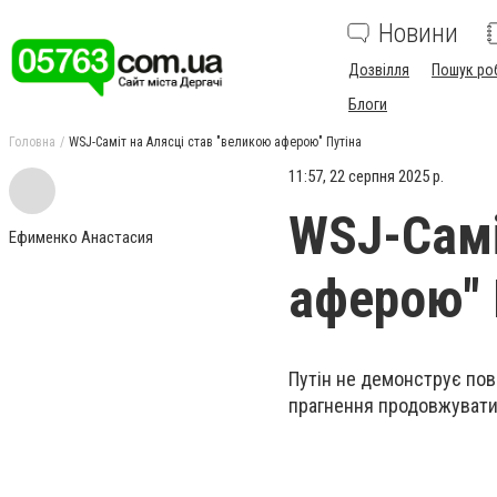
Новини
Дозвілля
Пошук ро
Блоги
Головна
WSJ-Саміт на Алясці став "великою аферою" Путіна
11:57, 22 серпня 2025 р.
WSJ-Самі
Ефименко Анастасия
аферою" 
Путін не демонструє пове
прагнення продовжувати 