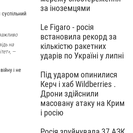
за іноземцями
є суспільний
Le Figaro - росія
 важливо
встановила рекорд за
кількістю ракетних
відь на
тет», —
ударів по Україні у липні
війну і не
Під ударом опинилися
Керч і хаб Wildberries .
Дрони здійснили
масовану атаку на Крим
і росію
Росія зруйнувала 37 АЗК