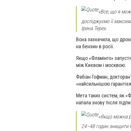
«Все, що я мож
досліджуємо її максима
Ірина Терех.
Вона зазначила, що дрони
на бензин в росії.
Якщо «Фламінго» запустя
між Києвом і москвою.
Фабіан Гофман, докторант
«найсильнішою гарантією
Мета таких систем, як «Ф
напала знову після підпи
«Якщо можна ро
24–48 годин знищити п