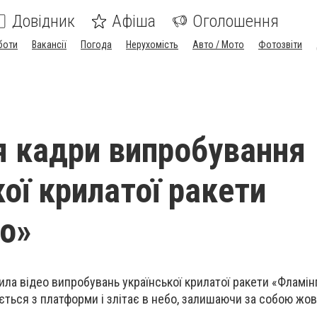
Довідник
Афіша
Оголошення
боти
Вакансії
Погода
Нерухомість
Авто / Мото
Фотозвіти
я кадри випробування
ої крилатої ракети
о»
ила
відео випробувань української крилатої ракети «
Фламін
ється з платформи і злітає в небо, залишаючи за собою жов