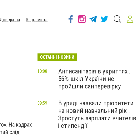
Довідкова
Карта міста
ОСТАННІ НОВИНИ
Антисанітарія в укриттях .
10:08
56% шкіл України не
пройшли санперевірку
В уряді назвали пріоритети
09:59
на новий навчальний рік .
Зростуть зарплати вчителів
го
». На кадрах
і стипендії
тий слід.