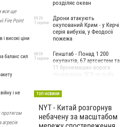
розділяє океан
и все ще
Дрони атакують
09:29
 Fire Point
7 серпня
окупований Крим - у Керчі
серія вибухів, у Феодосії
 і високі ціни
пожежа
Генштаб - Понад 1 200
08:59
на баланс сил
7 серпня
окупантів, 67 артсистем та
11 бронемашин ворога
ліквідували ЗСУ за добу
ракету
війну і не
ТОП НОВИНИ
NYT - Китай розгорнув
х протягом
небачену за масштабом
 агресія
мережу спостереження