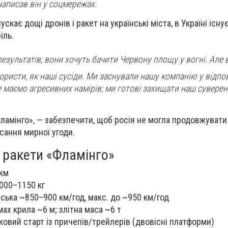
написав він у соцмережах.
скає дощі дронів і ракет на українські міста, в Україні існу
іль.
езультатів; вони хочуть бачити Червону площу у вогні. Але
ористи, як наші сусіди. Ми заснували нашу компанію у відпо
не маємо агресивних намірів; ми готові захищати наш суверені
ламінго», — забезпечити, щоб росія не могла продовжувати 
сання мирної угоди.
 ракети «Фламінго»
 км
000–1150 кг
ська ~850–900 км/год, макс. до ~950 км/год
ах крила ~6 м; злітна маса ~6 т
ковий старт із причепів/трейлерів (двовісні платформи)