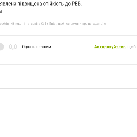
аявлена підвищена стійкість до РЕБ.
a
бхідний текст і натисніть Ctrl + Enter, щоб повідомити про це редакцію
0,0
Оцініть першим
Авторизуйтесь
, щоб