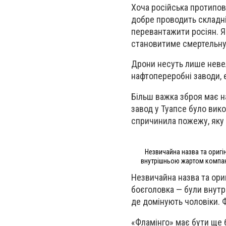
Хоча російська протипов
добре проводить складні
перевантажити росіян. Як
становитиме смертельну 
Дрони несуть лише невел
нафтопереробні заводи, е
Більш важка зброя має н
завод у Туапсе було вик
спричинила пожежу, яку 
Незвичайна назва та ориг
внутрішньою жартом компанії
Незвичайна назва та ори
боєголовка — були внутрі
де домінують чоловіки. Ф
«Фламінго» має бути ще 