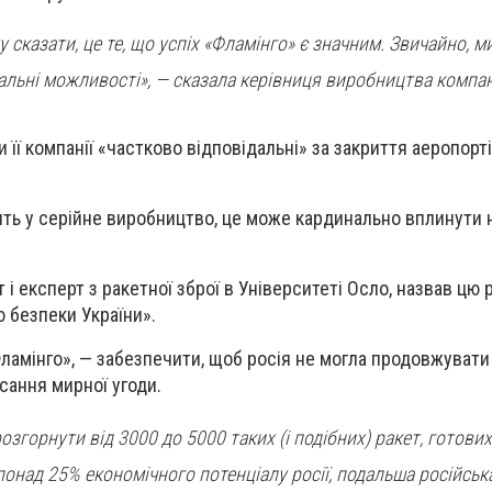
у сказати, це те, що успіх «Фламінго» є значним. Звичайно, м
льні можливості», — сказала керівниця виробництва компанії
 її компанії «частково відповідальні» за закриття аеропортів
ть у серійне виробництво, це може кардинально вплинути 
 і експерт з ракетної зброї в Університеті Осло, назвав цю 
 безпеки України».
ламінго», — забезпечити, щоб росія не могла продовжувати 
сання мирної угоди.
згорнути від 3000 до 5000 таких (і подібних) ракет, готови
онад 25% економічного потенціалу росії, подальша російська