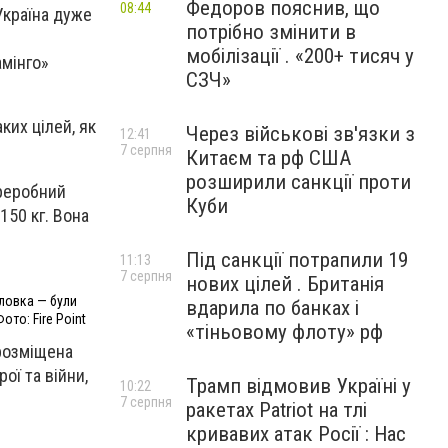
Федоров пояснив, що
08:44
Україна дуже
потрібно змінити в
мобілізації . «200+ тисяч у
амінго»
СЗЧ»
их цілей, як
Через військові зв'язки з
12:41
7 серпня
Китаєм та рф США
розширили санкції проти
ереробний
Куби
150 кг. Вона
Під санкції потрапили 19
11:13
7 серпня
нових цілей . Британія
ловка — були
вдарила по банках і
ото: Fire Point
«тіньовому флоту» рф
 розміщена
ої та війни,
Трамп відмовив Україні у
10:22
7 серпня
ракетах Patriot на тлі
кривавих атак Росії : Нас