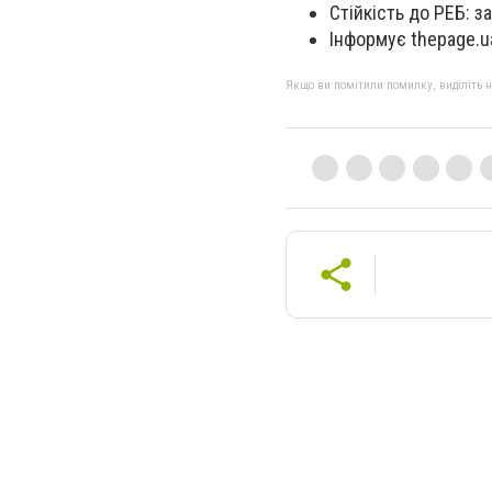
Стійкість до РЕБ: з
Інформує thepage.u
Якщо ви помітили помилку, виділіть нео