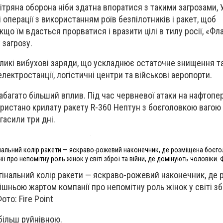
ітряна оборона ніби здатна впоратися з такими загрозами, 
 операції з використанням
роїв безпілотників
і ракет, щоб
що їм вдасться прорватися і вразити цілі в тилу росії, «Фл
загрозу.
икі вибухові заряди, що ускладнює остаточне знищення так
лектростанції, логістичні центри та військові аеропорти.
абагато більший вплив. Під час червневої атаки на нафтоп
ористано крилату ракету R-360 Нептун з боєголовкою вагою 
гасили три дні.
інальний колір ракети — яскраво-рожевий наконечник, де розміщена боєго
 про непомітну роль жінок у світі зброї та війни, де домінують чоловіки. Ф
гінальний колір ракети — яскраво-рожевий наконечник, де
шньою жартом компанії про непомітну роль жінок у світі збр
ото: Fire Point
більш руйнівною.