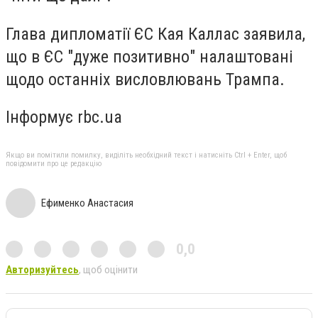
Глава дипломатії ЄС Кая Каллас заявила,
що в ЄС "дуже позитивно" налаштовані
щодо останніх висловлювань Трампа.
Інформує rbc.ua
Якщо ви помітили помилку, виділіть необхідний текст і натисніть Ctrl + Enter, щоб
повідомити про це редакцію
Ефименко Анастасия
0,0
Авторизуйтесь
, щоб оцінити