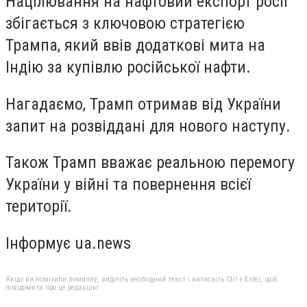
Націлювання на нафтовий експорт росії
збігається з ключовою стратегією
Трампа, який ввів додаткові мита на
Індію за купівлю російської нафти.
Нагадаємо, Трамп отримав від України
запит на розвіддані для нового наступу.
Також Трамп вважає реальною перемогу
України у війні та повернення всієї
території.
Інформує ua.news
Якщо ви помітили помилку, виділіть необхідний текст і натисніть Ctrl + Enter, щоб
повідомити про це редакцію