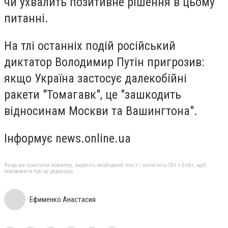
чи ухвалить позитивне рішення в цьому
питанні.
На тлі останніх подій російський
диктатор Володимир Путін пригрозив:
якщо Україна застосує далекобійні
ракети "Томагавк", це "зашкодить
відносинам Москви та Вашингтона".
Інформує news.online.ua
Якщо ви помітили помилку, виділіть необхідний текст і натисніть Ctrl + Enter, щоб
повідомити про це редакцію
Ефименко Анастасия