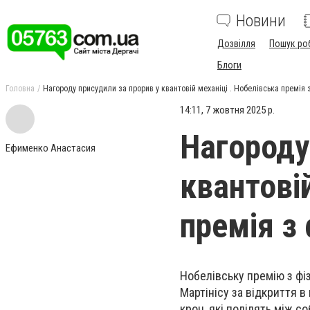
Новини
Дозвілля
Пошук ро
Блоги
Головна
Нагороду присудили за прорив у квантовій механіці . Нобелівська премія з
14:11, 7 жовтня 2025 р.
Нагороду
Ефименко Анастасия
квантовій
премія з 
Нобелівську премію з ф
Мартінісу за відкриття в
крон, які поділять між с