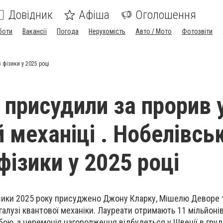
Довідник
Афіша
Оголошення
боти
Вакансії
Погода
Нерухомість
Авто / Мото
Фотозвіти
 фізики у 2025 році
 присудили за прорив 
 механіці . Нобелівсь
фізики у 2025 році
ізики 2025 року присуджено Джону Кларку, Мішелю Деворе
 галузі квантової механіки. Лауреати отримають 11 мільйон
обою, а церемонія нагородження відбудеться у Швеції в груд