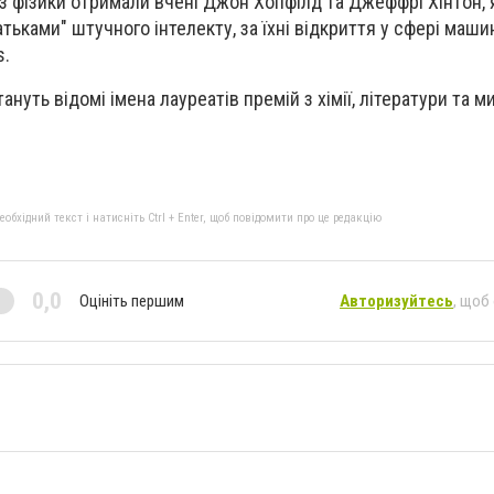
 з фізики отримали вчені Джон Хопфілд та Джеффрі Хінтон, 
ьками" штучного інтелекту, за їхні відкриття у сфері маши
s.
нуть відомі імена лауреатів премій з хімії, літератури та м
бхідний текст і натисніть Ctrl + Enter, щоб повідомити про це редакцію
0,0
Оцініть першим
Авторизуйтесь
, щоб