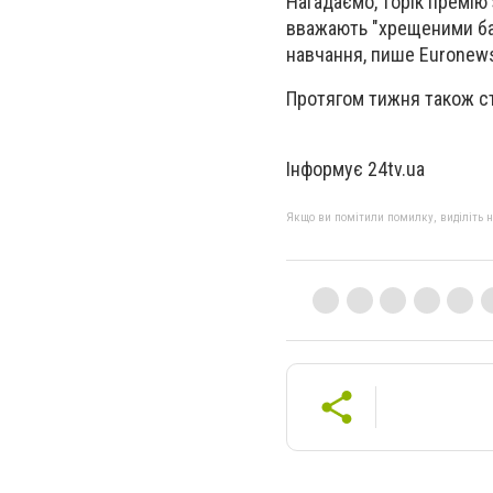
Нагадаємо, торік премію
вважають "хрещеними бат
навчання, пише Euronew
Протягом тижня також ста
Інформує 24tv.ua
Якщо ви помітили помилку, виділіть нео