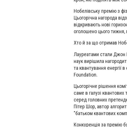
Нобелівську премію з фі
Цьогорічна нагорода відз
відкривають нові горизон
оголошено цього тижня, 
Хто й за що отримав Ноб
Лауреатами стали Джон 
наук вирішила нагородит
та квантування енергії 
Foundation.
Цьогорічне рішення комі
саме в галузі квантових
серед головних претенде
Пітер Шор, автор алгори
"батьком квантових комп
Конкуренція за премію б