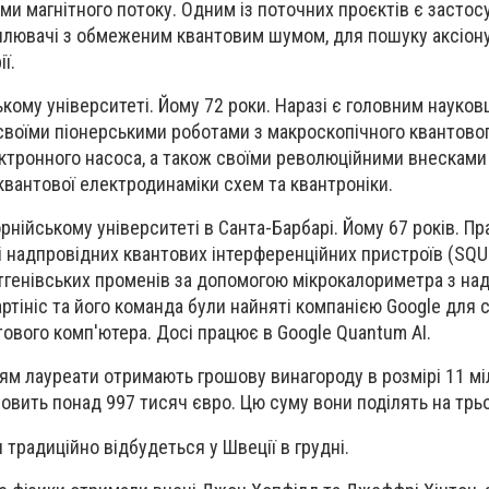
и магнітного потоку. Одним із поточних проєктів є застос
силювачі з обмеженим квантовим шумом, для пошуку аксіон
ї.
кому університеті. Йому 72 роки. Наразі є головним науков
 своїми піонерськими роботами з макроскопічного квантово
ктронного насоса, а також своїми революційними внесками
квантової електродинаміки схем та квантроніки.
рнійському університеті в Санта-Барбарі. Йому 67 років. П
 надпровідних квантових інтерференційних пристроїв (SQU
тгенівських променів за допомогою мікрокалориметра з на
артініс та його команда були найняті компанією Google для
ового комп'ютера. Досі працює в Google Quantum AI.
ям лауреати отримають грошову винагороду в розмірі 11 мі
овить понад 997 тисяч євро. Цю суму вони поділять на трьо
традиційно відбудеться у Швеції в грудні.