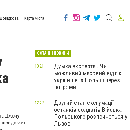
Довідкова
Карта міста
ОСТАННІ НОВИНИ
у
Думка експерта . Чи
13:21
можливий масовий відтік
ка
українців із Польщі через
погроми
Другий етап ексгумації
12:27
останків солдатів Війська
 та Джону
Польського розпочнеться у
ів шведських
Львові
ні.