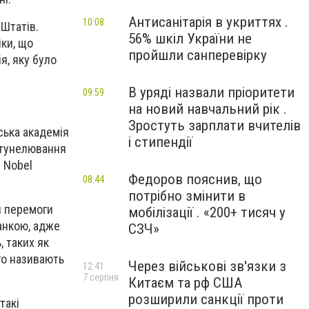
Антисанітарія в укриттях .
10:08
Штатів.
56% шкіл України не
іки, що
пройшли санперевірку
я, яку було
В уряді назвали пріоритети
09:59
на новий навчальний рік .
Зростуть зарплати вчителів
ська академія
і стипендії
о тунелювання
 Nobel
Федоров пояснив, що
08:44
потрібно змінити в
и перемоги
мобілізації . «200+ тисяч у
анкою, адже
СЗЧ»
 таких як
го називають
Через військові зв'язки з
12:41
7 серпня
Китаєм та рф США
розширили санкції проти
такі