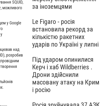
ування SQUID,
за іноземцями
у, можливого
Le Figaro - росія
цем у Google
встановила рекорд за
го
 у
кількістю ракетних
ударів по Україні у липні
рацював над
ID), розробив
Під ударом опинилися
дпровідним
Керч і хаб Wildberries .
 створення
Дрони здійснили
масовану атаку на Крим
льйонів
х.
і росію
Росія зруйнувала 37 АЗК