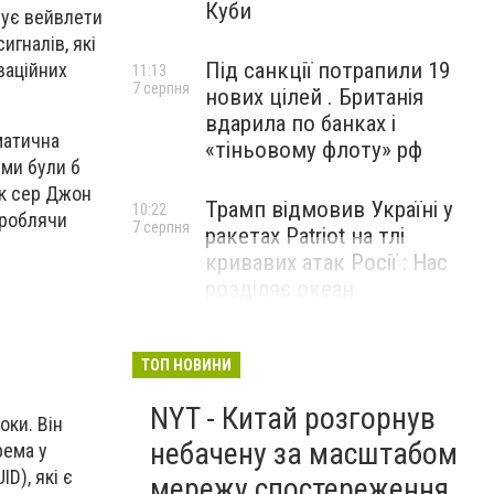
Куби
вує вейвлети
игналів, які
Під санкції потрапили 19
ваційних
11:13
7 серпня
нових цілей . Британія
вдарила по банках і
матична
«тіньовому флоту» рф
ими були б
ик сер Джон
Трамп відмовив Україні у
10:22
 роблячи
7 серпня
ракетах Patriot на тлі
кривавих атак Росії : Нас
розділяє океан
ТОП НОВИНИ
NYT - Китай розгорнув
оки. Він
небачену за масштабом
рема у
D), які є
мережу спостереження