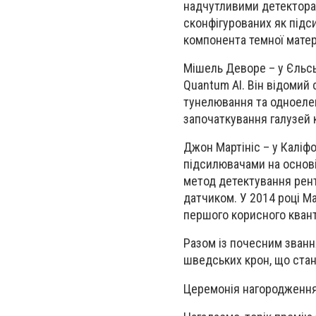
надчутливими детекторам
сконфігурованих як під
компонента темної матері
Мішель Деворе – у Єльсь
Quantum AI. Він відомий
тунелювання та одноеле
започаткування галузей 
Джон Мартініс – у Каліфо
підсилювачами на основі
метод детектування рен
датчиком. У 2014 році М
першого корисного квант
Разом із почесним званн
шведських крон, що стан
Церемонія нагородження 