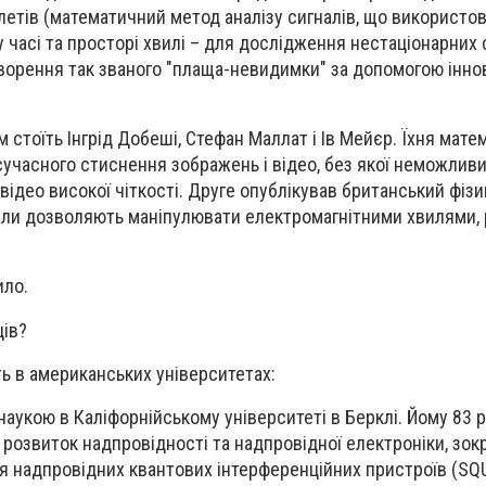
влетів (математичний метод аналізу сигналів, що використо
 у часі та просторі хвилі – для дослідження нестаціонарних с
творення так званого "плаща-невидимки" за допомогою інно
стоїть Інгрід Добеші, Стефан Маллат і Ів Мейєр. Їхня мате
сучасного стиснення зображень і відео, без якої неможлив
відео високої чіткості. Друге опублікував британський фіз
іали дозволяють маніпулювати електромагнітними хвилями,
ило.
ів?
ь в американських університетах:
аукою в Каліфорнійському університеті в Берклі. Йому 83 р
 розвиток надпровідності та надпровідної електроніки, зок
я надпровідних квантових інтерференційних пристроїв (SQUI