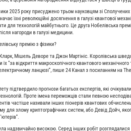
зики 2025 року присуджено трьом науковцям зі Сполучених 
начає їхні революційні досягнення в галузі квантової механ
ти для технологій майбутнього. Це друга Нобелівська премі
після нагороди в галузі медицини.
елівську премію з фізики?
Кларк, Мішель Деворе та Джон Мартініс. Королівська швед
и їх "за відкриття макроскопічного квантового механічног
в електричному ланцюзі", пише 24 Канал з посиланням на The
тету підтвердило прогнози багатьох експертів, які очікувал
 технологій. Проте імена переможців стали певною несподів
нтів частіше називали інших піонерів квантових обчислень,
тму для злому криптографічних систем, або Девід Дойч, яко
'ютерів".
ула надзвичайно високою. Серед інших робіт розглядалися 