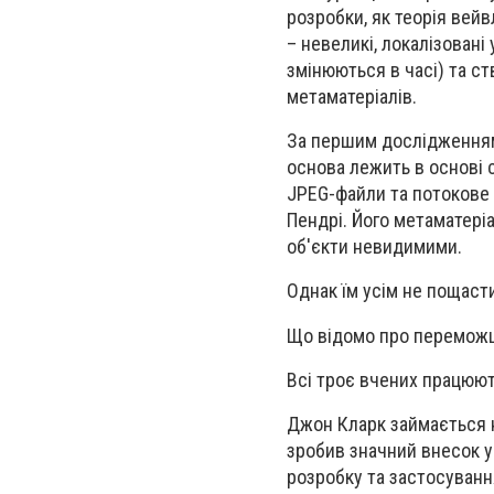
розробки, як теорія вей
– невеликі, локалізовані
змінюються в часі) та с
метаматеріалів.
За першим дослідженням 
основа лежить в основі 
JPEG-файли та потокове 
Пендрі. Його метаматер
об'єкти невидимими.
Однак їм усім не пощаст
Що відомо про переможц
Всі троє вчених працюют
Джон Кларк займається н
зробив значний внесок у
розробку та застосуванн