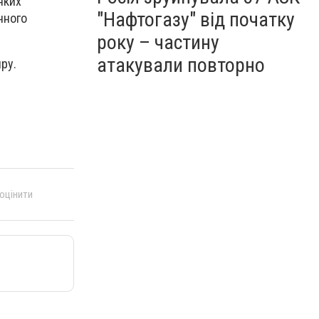
яких
"Нафтогазу" від початку
нного
року – частину
атакували повторно
иру.
 оцінити