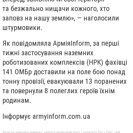
та безжально нищачи кожного, хто
заповз на нашу землю», — наголосили
штурмовики.
Як повідомляла АрміяInform, за перші
тижні застосування наземних
роботизованих комплексів (НРК) фахівці
141 ОМБр доставили на поле бою понад
тонну провізії, евакуювали 13 поранених
та повернули 8 полеглих героїв їхнім
родинам.
Інформує armyinform.com.ua
Якщо ви помітили помилку, виділіть необхідний текст і натисніть Ctrl + Enter, щоб