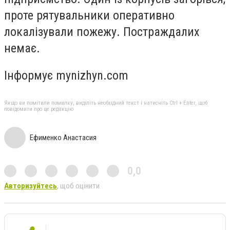
проте рятувальники оперативно
локалізували пожежу. Постраждалих
немає.
Інформує mynizhyn.com
Якщо ви помітили помилку, виділіть необхідний текст і натисніть Ctrl + Enter, щоб
повідомити про це редакцію
Ефименко Анастасия
0,0
Авторизуйтесь
, щоб оцінити