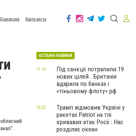
Довідкова
Карта міста
ОСТАННІ НОВИНИ
ти
Під санкції потрапили 19
11:13
нових цілей . Британія
У
вдарила по банках і
«тіньовому флоту» рф
Трамп відмовив Україні у
10:22
ракетах Patriot на тлі
і обласний
кривавих атак Росії : Нас
анал”.
розділяє океан