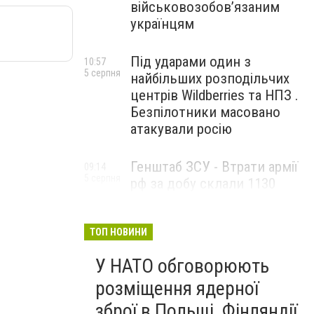
військовозобов’язаним
українцям
Під ударами один з
10:57
5 серпня
найбільших розподільчих
центрів Wildberries та НПЗ .
Безпілотники масовано
атакували росію
Генштаб ЗСУ - Втрати армії
09:14
5 серпня
рф за добу склали 1130
військових та 1715 БпЛА
ТОП НОВИНИ
У НАТО обговорюють
розміщення ядерної
зброї в Польщі, Фінляндії