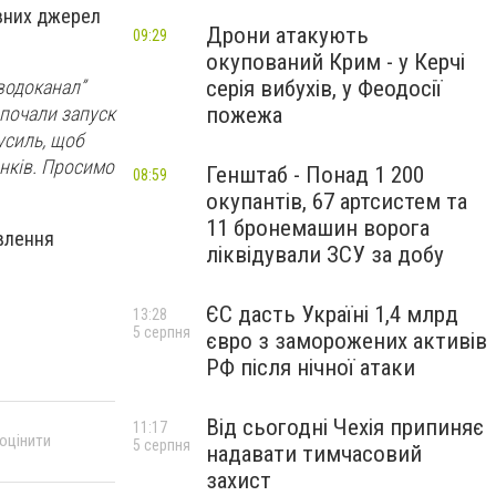
ивних джерел
Дрони атакують
09:29
окупований Крим - у Керчі
серія вибухів, у Феодосії
вводоканал”
пожежа
зпочали запуск
усиль, щоб
инків. Просимо
Генштаб - Понад 1 200
08:59
окупантів, 67 артсистем та
11 бронемашин ворога
овлення
ліквідували ЗСУ за добу
ЄС дасть Україні 1,4 млрд
13:28
5 серпня
євро з заморожених активів
РФ після нічної атаки
Від сьогодні Чехія припиняє
11:17
 оцінити
5 серпня
надавати тимчасовий
захист