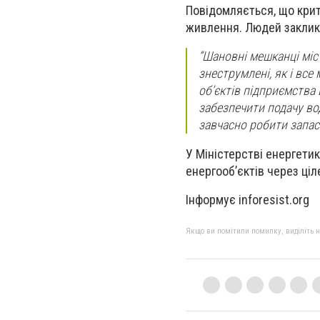
Повідомляється, що крит
живлення. Людей заклик
“Шановні мешканці міст
знеструмлені, як і все
об’єктів підприємства
забезпечити подачу во
завчасно робити запаси
У Міністерстві енергети
енергооб’єктів через ці
Інформує inforesist.org
Якщо ви помітили помилку, виділіть нео