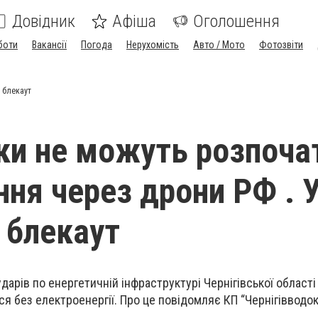
Довідник
Афіша
Оголошення
боти
Вакансії
Погода
Нерухомість
Авто / Мото
Фотозвіти
і блекаут
ки не можуть розпоча
ння через дрони РФ . 
і блекаут
ударів по енергетичній інфраструктурі Чернігівської област
я без електроенергії. Про це повідомляє КП “Чернігівводок