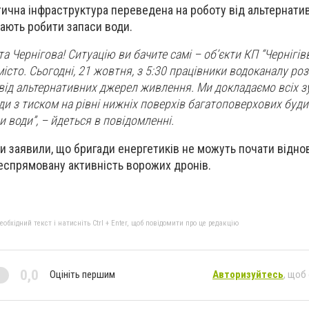
ична інфраструктура переведена на роботу від альтернат
ають робити запаси води.
а Чернігова! Ситуацію ви бачите самі – об’єкти КП “Чернігі
 місто. Сьогодні, 21 жовтня, з 5:30 працівники водоканалу ро
 від альтернативних джерел живлення. Ми докладаємо всіх з
ди з тиском на рівні нижніх поверхів багатоповерхових буд
 води”, – йдеться в повідомленні.
ки заявили, що бригади енергетиків не можуть почати відн
леспрямовану активність ворожих дронів.
бхідний текст і натисніть Ctrl + Enter, щоб повідомити про це редакцію
0,0
Оцініть першим
Авторизуйтесь
, щоб