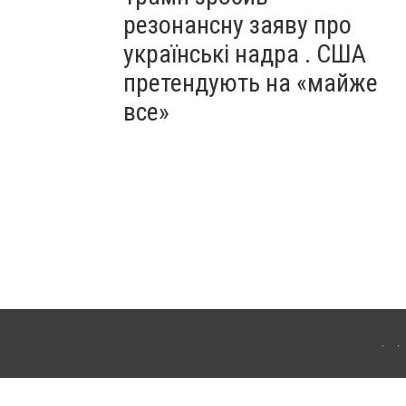
резонансну заяву про
українські надра . США
претендують на «майже
все»
ергачі. Для інтернет-видань обов'язкове розміщення прямого, відкритого для