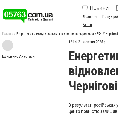
Новини
Дозвілля
Пошук ро
Блоги
Головна
Енергетики не можуть розпочати відновлення через дрони РФ . У Чернігов
12:14, 21 жовтня 2025 р.
Енергети
Ефименко Анастасия
відновле
Чернігов
В результаті російських 
центр повністю залишивс