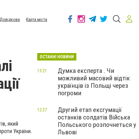
Довідкова
Карта міста
ОСТАННІ НОВИНИ
лі
Думка експерта . Чи
13:21
можливий масовий відтік
ації
українців із Польщі через
погроми
Другий етап ексгумації
12:27
останків солдатів Війська
ів, який
Польського розпочнеться у
проти України.
Львові