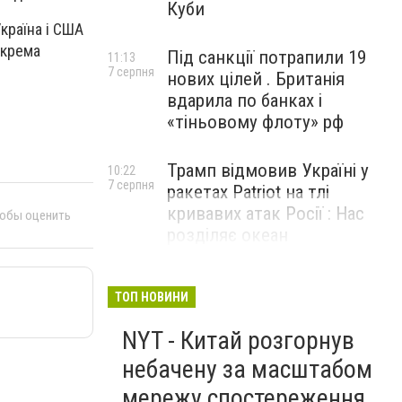
Куби
країна і США
окрема
Під санкції потрапили 19
11:13
7 серпня
нових цілей . Британія
вдарила по банках і
«тіньовому флоту» рф
Трамп відмовив Україні у
10:22
7 серпня
ракетах Patriot на тлі
кривавих атак Росії : Нас
тобы оценить
розділяє океан
ТОП НОВИНИ
NYT - Китай розгорнув
небачену за масштабом
мережу спостереження