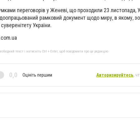
умками переговорів у Женеві, що проходили 23 листопада, У
 доопрацьований рамковий документ щодо миру, в якому, з
 суверенітету України.
.com.ua
бхідний текст і натисніть Ctrl + Enter, щоб повідомити про це редакцію
0,0
Оцініть першим
Авторизируйтесь
, ч