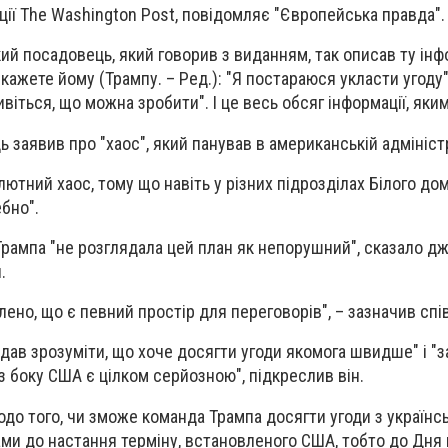
ції The Washington Post, повідомляє "Європейська правда".
й посадовець, який говорив з виданням, так описав ту інф
 кажете йому (Трампу. – Ред.): "Я постараюся укласти угоду"
віться, що можна зробити". І це весь обсяг інформації, яким
ь заявив про "хаос", який панував в американській адміністр
ютний хаос, тому що навіть у різних підрозділах Білого дом
бно".
Трампа "не розглядала цей план як непорушний", сказало д
.
лено, що є певний простір для переговорів", – зазначив сп
дав зрозуміти, що хоче досягти угоди якомога швидше" і "з
 боку США є цілком серйозною", підкреслив він.
о того, чи зможе команда Трампа досягти угоди з українс
и до настання терміну, встановленого США, тобто до Дня 