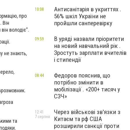
Антисанітарія в укриттях .
10:08
56% шкіл України не
ормацію, про
пройшли санперевірку
. Він
 він володіє".
В уряді назвали пріоритети
09:59
ації.
на новий навчальний рік .
Зростуть зарплати вчителів
у не знають,
і стипендії
жерело,
Федоров пояснив, що
08:44
потрібно змінити в
мобілізації . «200+ тисяч у
іврозмовник.
СЗЧ»
агроза
Через військові зв'язки з
12:41
7 серпня
Китаєм та рф США
ькими та
розширили санкції проти
подяки.