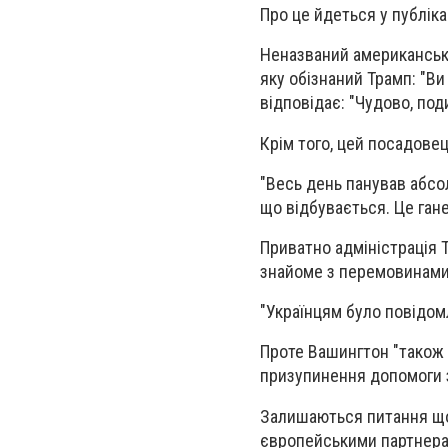
Про це йдеться у публіка
Неназваний американськи
яку обізнаний Трамп: "Ви
відповідає: "Чудово, поди
Крім того, цей посадовец
"Весь день панував абсол
що відбувається. Це гане
Приватно адміністрація 
знайоме з перемовинами
"Українцям було повідом
Проте Вашингтон "також 
призупинення допомоги з
Залишаються питання щод
європейськими партнерам