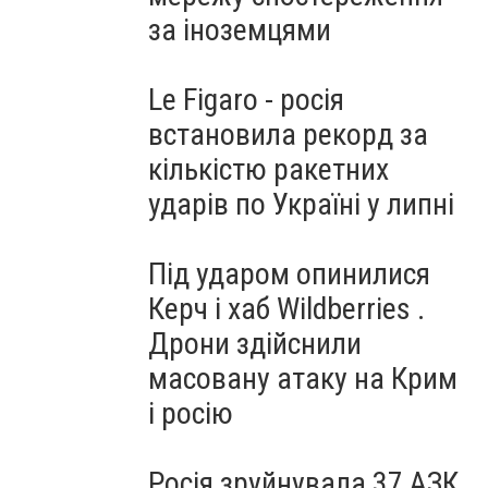
за іноземцями
Le Figaro - росія
встановила рекорд за
кількістю ракетних
ударів по Україні у липні
Під ударом опинилися
Керч і хаб Wildberries .
Дрони здійснили
масовану атаку на Крим
і росію
Росія зруйнувала 37 АЗК