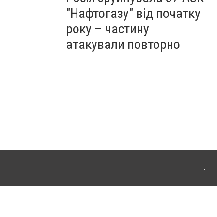
"Нафтогазу" від початку
року – частину
атакували повторно
ергачі. Для інтернет-видань обов'язкове розміщення прямого, відкритого для
лама" публікуються на правах реклами.