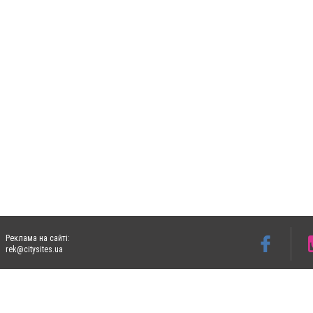
Реклама на сайті:
rek@citysites.ua
Допускається цитування матеріалів без отримання попередньої згоди 05763.com.ua з
пошукових систем гіперпосилання на цитовані статті не нижче другого абзацу в тек
Матеріали з плашками "Новини компаній", "Промо", "Партнерський матеріал", "Партнер