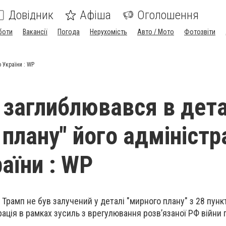
Довідник
Афіша
Оголошення
боти
Вакансії
Погода
Нерухомість
Авто / Мото
Фотозвіти
 України : WP
 заглиблювався в дета
плану" його адміністр
аїни : WP
рамп не був залучений у деталі "мирного плану" з 28 пункт
ація в рамках зусиль з врегулювання розв’язаної РФ війни 