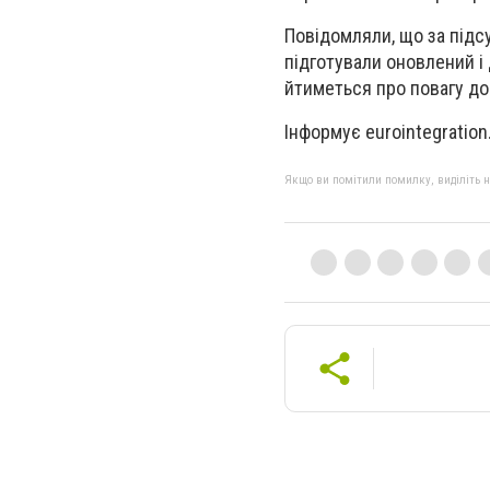
Повідомляли, що за підс
підготували оновлений і
йтиметься про повагу до
Інформує eurointegration
Якщо ви помітили помилку, виділіть нео