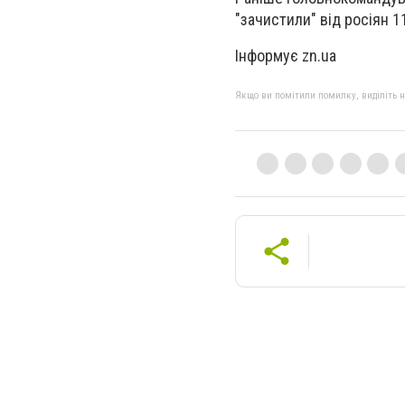
"зачистили" від росіян 1
Інформує zn.ua
Якщо ви помітили помилку, виділіть нео