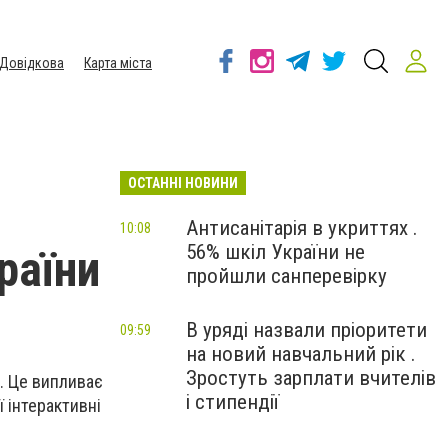
Довідкова
Карта міста
ОСТАННІ НОВИНИ
Антисанітарія в укриттях .
10:08
56% шкіл України не
раїни
пройшли санперевірку
В уряді назвали пріоритети
09:59
на новий навчальний рік .
Зростуть зарплати вчителів
и. Це випливає
і стипендії
ї інтерактивні