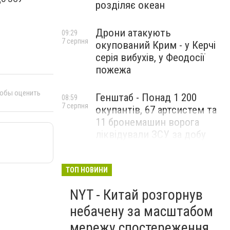
розділяє океан
Дрони атакують
09:29
7 серпня
окупований Крим - у Керчі
серія вибухів, у Феодосії
пожежа
тобы оценить
Генштаб - Понад 1 200
08:59
7 серпня
окупантів, 67 артсистем та
11 бронемашин ворога
ліквідували ЗСУ за добу
ТОП НОВИНИ
NYT - Китай розгорнув
небачену за масштабом
мережу спостереження