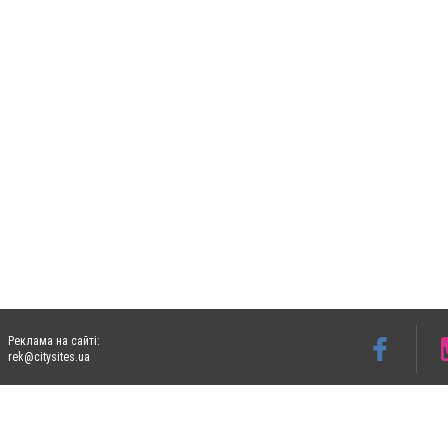
Реклама на сайті:
rek@citysites.ua
Допускається цитування матеріалів без отримання попередньої згоди 05763.com.ua з
пошукових систем гіперпосилання на цитовані статті не нижче другого абзацу в тек
Матеріали з плашками "Новини компаній", "Промо", "Партнерський матеріал", "Партнер