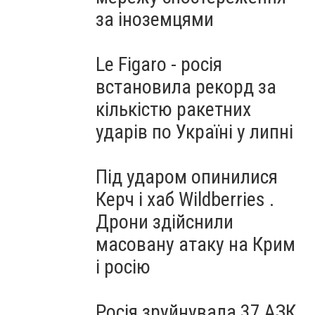
за іноземцями
Le Figaro - росія
встановила рекорд за
кількістю ракетних
ударів по Україні у липні
Під ударом опинилися
Керч і хаб Wildberries .
Дрони здійснили
масовану атаку на Крим
і росію
Росія зруйнувала 37 АЗК