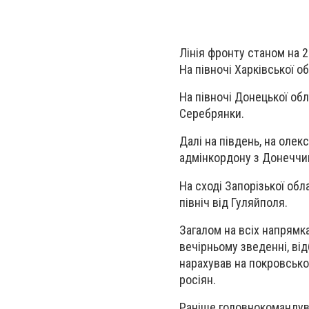
Лінія фронту станом на 
На півночі Харківської о
На півночі Донецької обл
Серебрянки.
Далі на південь, на олек
адмінкордону з Донеччин
На сході Запорізької обл
північ від Гуляйполя.
Загалом на всіх напрямк
вечірньому зведенні, ві
нарахував на покровсько
росіян.
Раніше головнокомандув