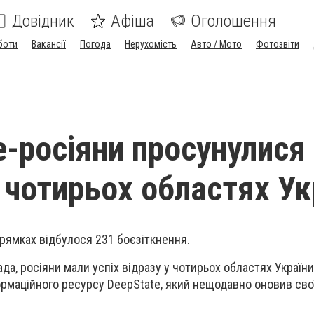
Довідник
Афіша
Оголошення
боти
Вакансії
Погода
Нерухомість
Авто / Мото
Фотозвіти
e-росіяни просунулися
у чотирьох областях Ук
прямках відбулося 231 боєзіткнення.
да, росіяни мали успіх відразу у чотирьох областях Україн
формаційного ресурсу DeepState, який нещодавно оновив сво