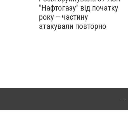
"Нафтогазу" від початку
року – частину
атакували повторно
ергачі. Для інтернет-видань обов'язкове розміщення прямого, відкритого для
лама" публікуються на правах реклами.