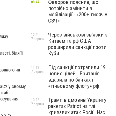
Федоров пояснив, що
08:44
потрібно змінити в
мобілізації . «200+ тисяч у
СЗЧ»
Через військові зв'язки з
12:41
близу
7 серпня
Китаєм та рф США
розширили санкції проти
Куби
сті, біля її
Під санкції потрапили 19
11:13
шованого на
7 серпня
нових цілей . Британія
вдарила по банках і
«тіньовому флоту» рф
 ЗСУ у своєму
нштаб
росування
Трамп відмовив Україні у
10:22
7 серпня
ракетах Patriot на тлі
кривавих атак Росії : Нас
що ЗСУ