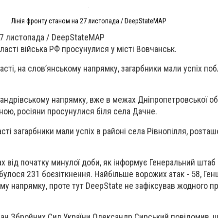
Лінія фронту станом на 27 листопада / DeepStateMAP
27 листопада / DeepStateMAP
бласті війська РФ просунулися у місті Вовчанськ.
асті, на слов’янському напрямку, загарбники мали успіх по
сандрівському напрямку, вже в межах Дніпропетровської обла
ою, росіяни просунулися біля села Дачне.
асті загарбники мали успіх в районі села Рівнопілля, розта
ах від початку минулої доби, як інформує Генеральний штаб
дбулося 231 боєзіткнення. Найбільше ворожих атак - 58, Ге
му напрямку, проте тут DeepState не зафіксував жодного п
ач Збройних Сил України Олександр Сирський повідомив, 