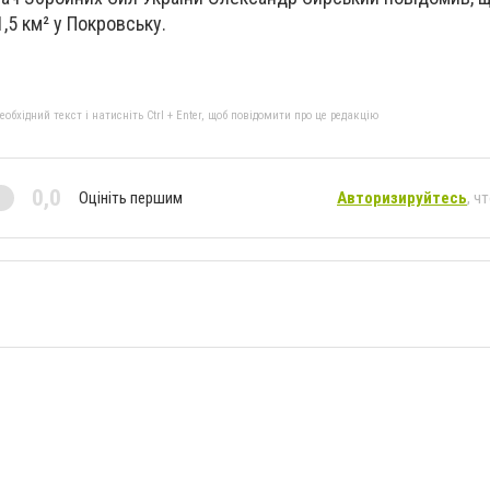
1,5 км² у Покровську.
бхідний текст і натисніть Ctrl + Enter, щоб повідомити про це редакцію
0,0
Оцініть першим
Авторизируйтесь
, ч