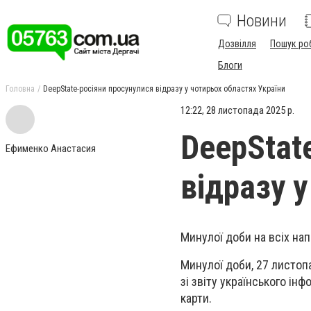
Новини
Дозвілля
Пошук ро
Блоги
Головна
DeepState-росіяни просунулися відразу у чотирьох областях України
12:22, 28 листопада 2025 р.
DeepStat
Ефименко Анастасия
відразу 
Минулої доби на всіх на
Минулої доби, 27 листопа
зі звіту українського ін
карти.