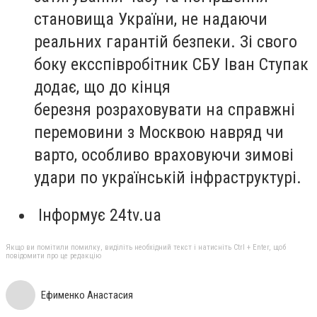
становища України, не надаючи
реальних гарантій безпеки. Зі свого
боку ексспівробітник СБУ Іван Ступак
додає, що до кінця
березня розраховувати на справжні
перемовини з Москвою навряд чи
варто, особливо враховуючи зимові
удари по українській інфраструктурі.
Інформує 24tv.ua
Якщо ви помітили помилку, виділіть необхідний текст і натисніть Ctrl + Enter, щоб
повідомити про це редакцію
Ефименко Анастасия