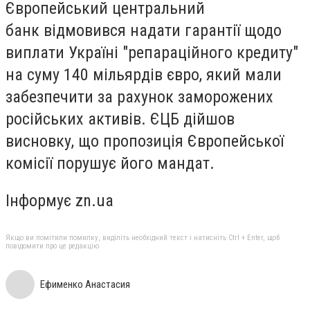
Європейський центральний
банк відмовився надати гарантії щодо
виплати Україні "репараційного кредиту"
на суму 140 мільярдів євро, який мали
забезпечити за рахунок заморожених
російських активів. ЄЦБ дійшов
висновку, що пропозиція Європейської
комісії порушує його мандат.
Інформує zn.ua
Якщо ви помітили помилку, виділіть необхідний текст і натисніть Ctrl + Enter, щоб
повідомити про це редакцію
Ефименко Анастасия