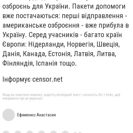
озброєнь для України. Пакети допомоги
вже постачаються: перші відправлення -
американське озброєння - вже прибула в
Україну. Серед учасників - багато країн
Європи: Нідерланди, Норвегія, Швеція,
Данія, Канада, Естонія, Латвія, Литва,
Фінляндія, Іспанія тощо.
Інформує censor.net
Якщо ви помітили помилку, виділіть необхідний текст і натисніть Ctrl + Enter, щоб
повідомити про це редакцію
Ефименко Анастасия