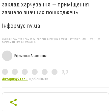
заклад харчування — приміщення
зазнало значних пошкоджень.
Інформує nv.ua
Якщо ви помітили помилку, виділіть необхідний текст і натисніть Ctrl + Enter, щоб
повідомити про це редакцію
Ефименко Анастасия
0,0
Авторизуйтесь
, щоб оцінити