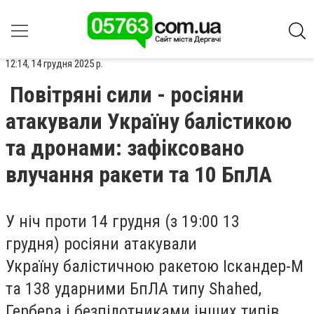
12:14, 14 грудня 2025 р.
Повітряні сили - росіяни
атакували Україну балістикою
та дронами: зафіксовано
влучання ракети та 10 БпЛА
У ніч проти 14 грудня (з 19:00 13
грудня) росіяни атакували
Україну балістичною ракетою Іскандер-М
та 138 ударними БпЛА типу Shahed,
Гербера і безпілотниками інших типів,