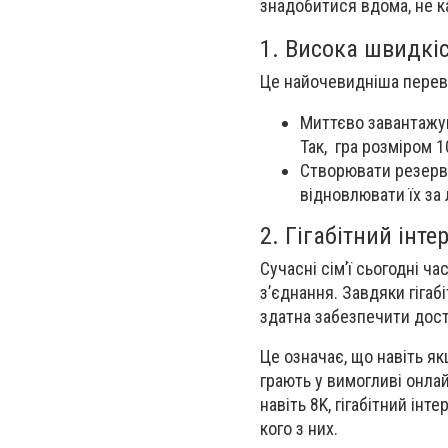
знадобитися вдома, не к
1. Висока швидкі
Це найочевидніша переваг
Миттєво завантажув
Так, гра розміром 1
Створювати резервні
відновлювати їх за 
2. Гігабітний інт
Сучасні сім’ї сьогодні ч
з’єднання. Завдяки гігаб
здатна забезпечити дост
Це означає, що навіть я
грають у вимогливі онлай
навіть 8K, гігабітний ін
кого з них.