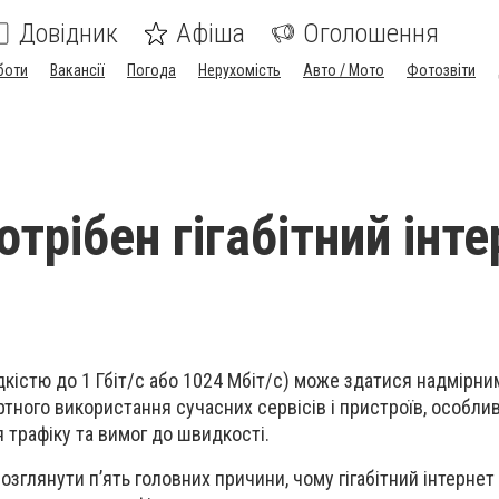
Довідник
Афіша
Оголошення
боти
Вакансії
Погода
Нерухомість
Авто / Мото
Фотозвіти
трібен гігабітний інте
дкістю до 1 Гбіт/с або 1024 Мбіт/с) може здатися надмірним
тного використання сучасних сервісів і пристроїв, особли
трафіку та вимог до швидкості.
озглянути п’ять головних причини, чому гігабітний інтерне