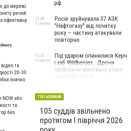
рф
ні до мережі.
ернету речей
Росія зруйнувала 37 АЗК
13:48
 та ефективну
3 серпня
"Нафтогазу" від початку
року – частину атакували
повторно
еймінгу
Під ударом опинилися Керч
12:18
3 серпня
і хаб Wildberries . Дрони
 відео та
здійснили масовану атаку
дкості 20-30
на Крим і росію
рібна значно
ТОП НОВИНИ
ce NOW або
кості та
105 суддів звільнено
гор без
протягом I півріччя 2026
року
 на