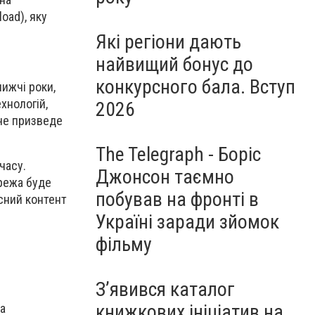
oad), яку
Які регіони дають
найвищий бонус до
конкурсного бала. Вступ
лижчі роки,
хнологій,
2026
уче призведе
The Telegraph - Боріс
часу.
Джонсон таємно
ережа буде
побував на фронті в
існий контент
Україні заради зйомок
фільму
З’явився каталог
книжкових ініціатив на
на