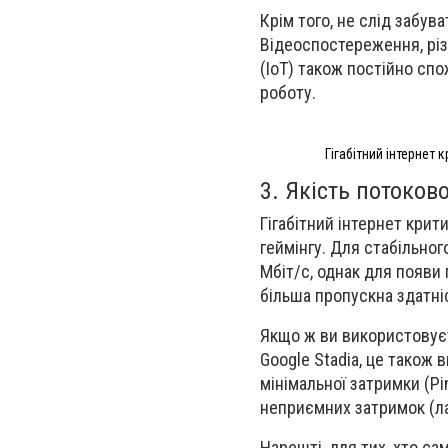
Крім того, не слід забув
Відеоспостереження, різн
(IoT) також постійно спо
роботу.
Гігабітний інтернет
3. Якість потоково
Гігабітний інтернет кри
геймінгу. Для стабільно
Мбіт/с, однак для появи 
більша пропускна здатні
Якщо ж ви використовуєт
Google Stadia, це також 
мінімальної затримки (Pi
неприємних затримок (ла
Нарешті, для тих, хто са