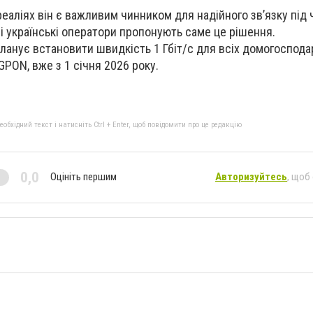
 реаліях він є важливим чинником для надійного зв’язку під 
і українські оператори пропонують саме це рішення.
ланує встановити швидкість 1 Гбіт/с для всіх домогоспода
ON, вже з 1 січня 2026 року.
бхідний текст і натисніть Ctrl + Enter, щоб повідомити про це редакцію
0,0
Оцініть першим
Авторизуйтесь
, щоб