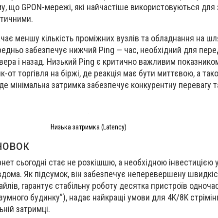
му, що GPON-мережі, які найчастіше використовуються для
оптичними.
ачає меншу кількість проміжних вузлів та обладнання на шл
едньо забезпечує нижчий Ping — час, необхідний для перед
ера і назад. Низький Ping є критично важливим показнико
як-от торгівля на біржі, де реакція має бути миттєвою, а так
 де мінімальна затримка забезпечує конкурентну перевагу 
Низька затримка (Latency)
новок
рнет сьогодні стає не розкішшю, а необхідною інвестицією 
вдома. Як підсумок, він забезпечує неперевершену швидкіс
йлів, гарантує стабільну роботу десятка пристроїв одноча
умного будинку”), надає найкращі умови для 4K/8K стрімін
ьній затримці.