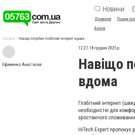
Новини
Дозвілля
Пошук ро
Блоги
Головна
Навіщо потрібен гігабітний інтернет вдома
12:27, 18 грудня 2025 р.
Навіщо по
Ефименко Анастасия
вдома
Гігабітний інтернет (шви
необхідністю для комфор
зростаючого споживання 
HiTech Expert пропонує р