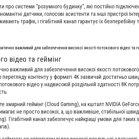
ати про системи “розумного будинку”, які постійно підключе
оманітні датчики, голосові асистенти та інші пристрої Інт
живають трафік, і гігабітний канал гарантує їх безперебійну
 критично важливий для забезпечення високої якості потокового відео та г
го відео та геймінг
тично важливий для забезпечення високої якості потокового
го перегляду контенту у форматі 4K зазвичай достатньо шви
потокового відео у надвисокій роздільній здатності 8K пот
сть.
е хмарний геймінг (Cloud Gaming), на кшталт NVIDIA GeFor
вимагає не просто високої, а, що важливіше, стабільної швид
ng). Гігабітний канал забезпечує найкращі умови для таких і
гів).
м займається стрімінгом відео високої роздільної здатності