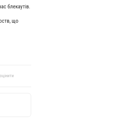
час блекаутів.
рств, що
 оцінити