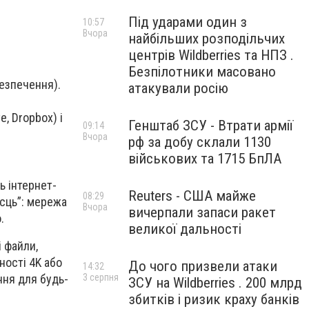
Під ударами один з
10:57
Вчора
найбільших розподільчих
центрів Wildberries та НПЗ .
Безпілотники масовано
безпечення).
атакували росію
, Dropbox) і
Генштаб ЗСУ - Втрати армії
09:14
Вчора
рф за добу склали 1130
військових та 1715 БпЛА
ь інтернет-
Reuters - США майже
08:29
ісць”: мережа
Вчора
вичерпали запаси ракет
.
великої дальності
 файли,
ності 4K або
До чого призвели атаки
14:32
ння для будь-
3 серпня
ЗСУ на Wildberries . 200 млрд
збитків і ризик краху банків