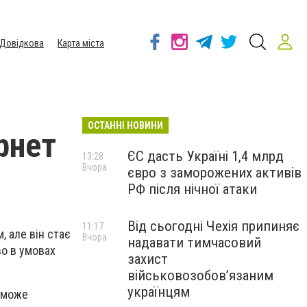
Довідкова
Карта міста
ОСТАННІ НОВИНИ
рнет
ЄС дасть Україні 1,4 млрд
13:28
Вчора
євро з заморожених активів
РФ після нічної атаки
Від сьогодні Чехія припиняє
11:17
, але він стає
Вчора
надавати тимчасовий
во в умовах
захист
військовозобов’язаним
українцям
т може