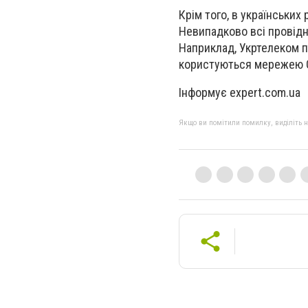
Крім того, в українських
Невипадково всі провідн
Наприклад, Укртелеком п
користуються мережею GP
Інформує expert.com.ua
Якщо ви помітили помилку, виділіть нео