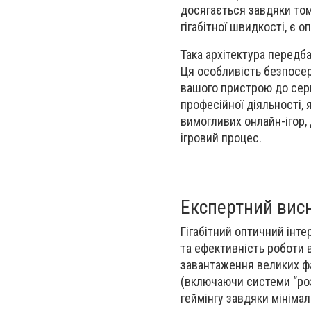
досягається завдяки то
гігабітної швидкості, є 
Така архітектура передб
Ця особливість безпосер
вашого пристрою до серв
професійної діяльності, 
вимогливих онлайн-ігор,
ігровий процес.
Експертний вис
Гігабітний оптичний інте
та ефективність роботи 
завантаження великих фа
(включаючи системи “роз
геймінгу завдяки мінімал