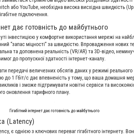
tch або YouTube, необхідна висока висхідна швидкість (Upl
ігабітне підключення.
ернет дає готовність до майбутнього
 суті інвестицією у комфортне використання мережі на найб
чний “запас міцності” за швидкістю. Впровадження нових те
уальна та доповнена реальність (VR/AR) та 3D-відео, немин
вимог до пропускної здатності інтернет-каналу.
гати передачі величезних обсягів даних у режимі реального 
ю до 1 Гбіт/с дає впевненість у тому, що ваша домашня м
викликів і зможе підтримувати новітні сервіси та високояк
ого оновлення тарифного плану.
Гігабітний інтернет дає готовність до майбутнього
а (Latency)
ency, є однією з ключових переваг гігабітного інтернету. Во