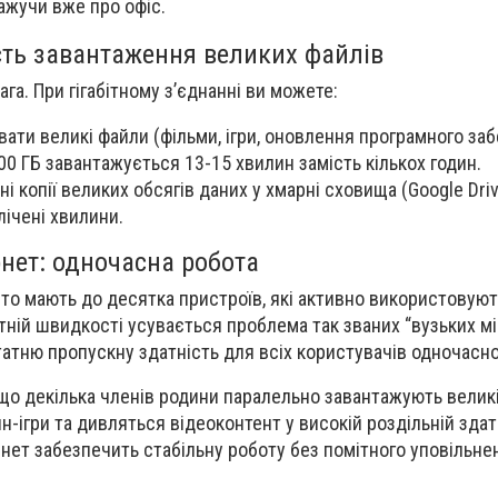
ажучи вже про офіс.
сть завантаження великих файлів
а. При гігабітному з’єднанні ви можете:
ати великі файли (фільми, ігри, оновлення програмного за
00 ГБ завантажується 13-15 хвилин замість кількох годин.
 копії великих обсягів даних у хмарні сховища (Google Drive
лічені хвилини.
ернет: одночасна робота
асто мають до десятка пристроїв, які активно використовуют
ітній швидкості усувається проблема так званих “вузьких м
атню пропускну здатність для всіх користувачів одночасно
кщо декілька членів родини паралельно завантажують великі
н-ігри та дивляться відеоконтент у високій роздільній здат
тернет забезпечить стабільну роботу без помітного уповільне