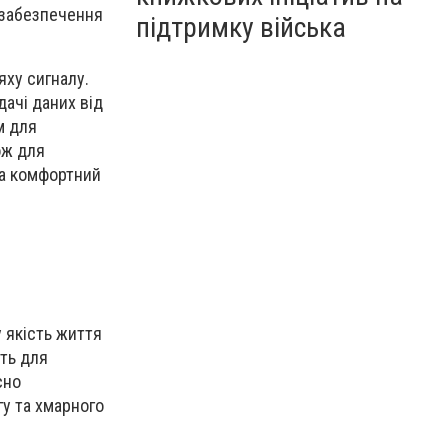
 забезпечення
підтримку війська
яху сигналу.
ачі даних від
м для
ож для
та комфортний
у якість життя
ть для
сно
гу та хмарного