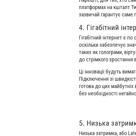
платформах на кшталт Twi
зазвичай гарантує саме г
4. Гігабітний інт
Гігабітний інтернет є по
оскільки забезпечує зна
таких як голограми, вірт
до стрімкого зростання 
Ці інновації будуть вима
Підключення зі швидкіст
готова до цих майбутніх 
без необхідності негайн
5. Низька затримк
Низька затримка, або Lat