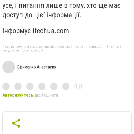
усе, і питання лише в тому, хто ще має
доступ до цієї інформації.
Інформує itechua.com
Якщо ви помітили помилку, виділіть необхідний текст і натисніть Ctrl + Enter, щоб
повідомити про це редакцію
Ефименко Анастасия
0,0
Авторизуйтесь
, щоб оцінити