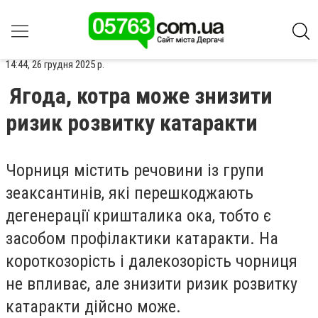
14:44, 26 грудня 2025 р.
Ягода, котра може знизити
ризик розвитку катаракти
Чорниця містить речовини із групи
зеаксантинів, які перешкоджають
дегенерації кришталика ока, тобто є
засобом профілактики катаракти. На
короткозорість і далекозорість чорниця
не впливає, але знизити ризик розвитку
катаракти дійсно може.