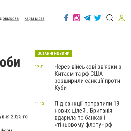
Довідкова
Карта міста
ОСТАННІ НОВИНИ
доби
Через військові зв'язки з
12:41
Китаєм та рф США
розширили санкції проти
Куби
Під санкції потрапили 19
11:13
нових цілей . Британія
рудня 2025-го
вдарила по банках і
«тіньовому флоту» рф
нформ.