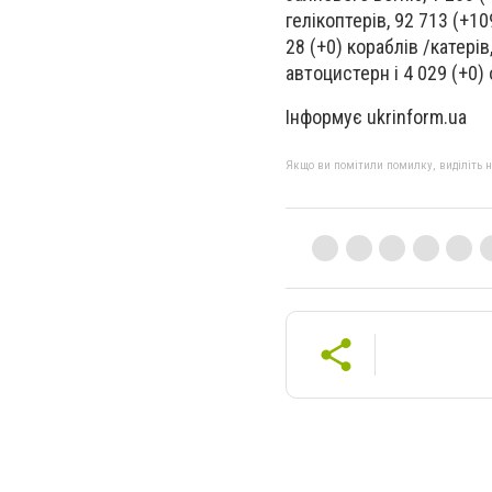
гелікоптерів, 92 713 (+1
28 (+0) кораблів /катерів
автоцистерн і 4 029 (+0) 
Інформує ukrinform.ua
Якщо ви помітили помилку, виділіть нео