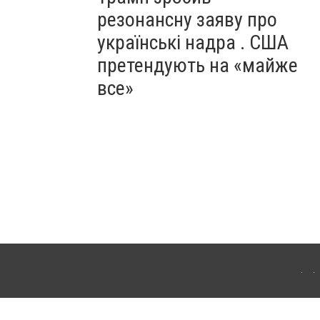
резонансну заяву про
українські надра . США
претендують на «майже
все»
ергачі. Для інтернет-видань обов'язкове розміщення прямого, відкритого для