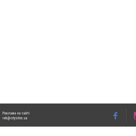
Реклама на сайті:
rek@citysites.ua
Допускається цитування матеріалів без отримання попередньої згоди 05763.com.ua з