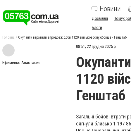
Новини
Дозвілля
Пошук ро
Блоги
Головна
Окупанти втратили впродовж доби 1120 військовослужбовців - Генштаб
08:51, 22 грудня 2025 р.
Окупанти
Ефименко Анастасия
1120 вій
Генштаб
Загальні бойові втрати р
сягнули близько 1 197 86
Про це Генеральний штаб