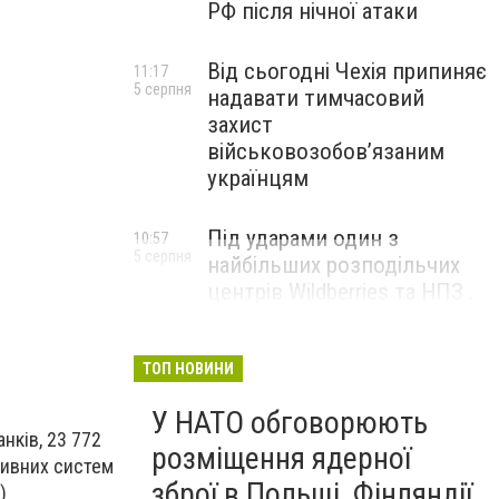
РФ після нічної атаки
Від сьогодні Чехія припиняє
11:17
5 серпня
надавати тимчасовий
захист
військовозобов’язаним
українцям
Під ударами один з
10:57
5 серпня
найбільших розподільчих
центрів Wildberries та НПЗ .
Безпілотники масовано
атакували росію
ТОП НОВИНИ
У НАТО обговорюють
нків, 23 772
розміщення ядерної
ктивних систем
зброї в Польщі, Фінляндії
)