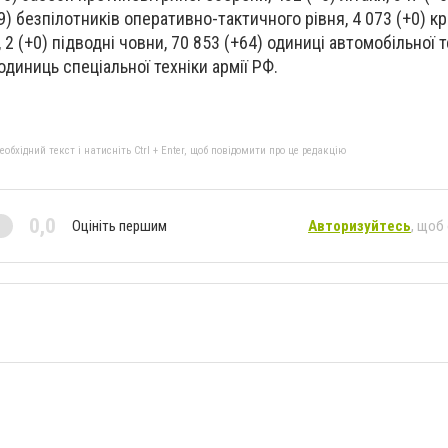
09) безпілотників оперативно-тактичного рівня, 4 073 (+0) кр
, 2 (+0) підводні човни, 70 853 (+64) одиниці автомобільної т
одиниць спеціальної техніки армії РФ.
бхідний текст і натисніть Ctrl + Enter, щоб повідомити про це редакцію
0,0
Оцініть першим
Авторизуйтесь
, щоб