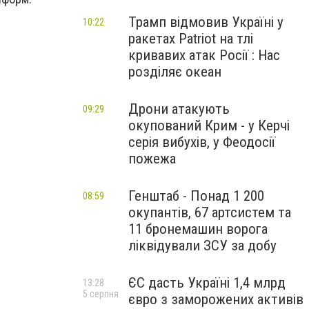
Трамп відмовив Україні у
10:22
ракетах Patriot на тлі
кривавих атак Росії : Нас
розділяє океан
Дрони атакують
09:29
окупований Крим - у Керчі
серія вибухів, у Феодосії
пожежа
Генштаб - Понад 1 200
08:59
окупантів, 67 артсистем та
11 бронемашин ворога
ліквідували ЗСУ за добу
ЄС дасть Україні 1,4 млрд
13:28
5 серпня
євро з заморожених активів