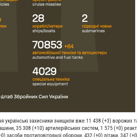
я українські захисники знищили вже 11 438 (+3) ворожих та
ашини, 35 308 (+10) артилерійських систем, 1 575 (+0) реа
+0) засоби протиповітряної оборони, 432 (+0) літаки, 347 (+0