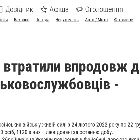
Довідник
Афіша
Оголошення
боти
Вакансії
Погода
Нерухомість
Авто / Мото
Фотозвіти
 втратили впродовж 
ськовослужбовців -
осійських військ у живій силі з 24 лютого 2022 року по 22 г
0 осіб, 1120 з них – ліквідовані за останню добу.
 Збройних сил України повідомив у Фейсбуці, передає Укрі