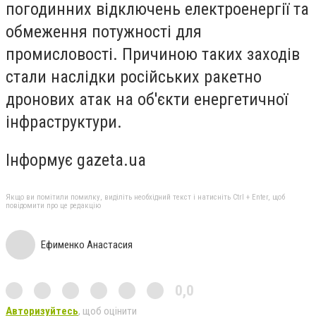
погодинних відключень електроенергії та
обмеження потужності для
промисловості. Причиною таких заходів
стали наслідки російських ракетно
дронових атак на об'єкти енергетичної
інфраструктури.
Інформує gazeta.ua
Якщо ви помітили помилку, виділіть необхідний текст і натисніть Ctrl + Enter, щоб
повідомити про це редакцію
Ефименко Анастасия
0,0
Авторизуйтесь
, щоб оцінити