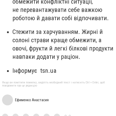
обмежити конфліктні ситуації,
не перевантажувати себе важкою
роботою й давати собі відпочивати.
Стежити за харчуванням. Жирні й
солоні страви краще обмежити, а
овочі, фрукти й легкі білкові продукти
навпаки додати у раціон.
Інформує tsn.ua
Якщо ви помітили помилку, виділіть необхідний текст і натисніть Ctrl + Enter, щоб
повідомити про це редакцію
Ефименко Анастасия