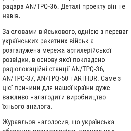
радара AN/TPQ-36. Деталі проекту він не
навів.
За словами військового, однією з переваг
українських ракетних військ є
розгалужена мережа артилерійської
розвідки, в основу якої покладено
радіолокаційні станції AN/TPQ-36,
AN/TPQ-37, AN/TPQ-50 і ARTHUR. Саме з
цієї причини для нашої країни дуже
важливо налагодити виробництво
їхнього аналога.
Журавльов наголосив, що українська