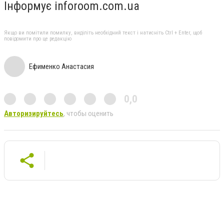
Інформує inforoom.com.ua
Якщо ви помітили помилку, виділіть необхідний текст і натисніть Ctrl + Enter, щоб
повідомити про це редакцію
Ефименко Анастасия
0,0
Авторизируйтесь
, чтобы оценить