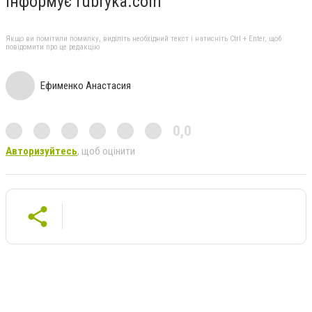
Інформує rubryka.com
Якщо ви помітили помилку, виділіть необхідний текст і натисніть Ctrl + Enter, щоб
повідомити про це редакцію
Ефименко Анастасия
0,0
Авторизуйтесь
, щоб оцінити