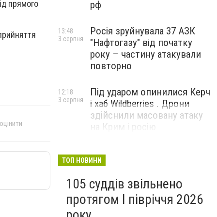
від прямого
рф
Росія зруйнувала 37 АЗК
13:48
 прийняття
3 серпня
"Нафтогазу" від початку
року – частину атакували
повторно
Під ударом опинилися Керч
12:18
3 серпня
і хаб Wildberries . Дрони
здійснили масовану атаку
 оцінити
на Крим і росію
ТОП НОВИНИ
105 суддів звільнено
протягом I півріччя 2026
року