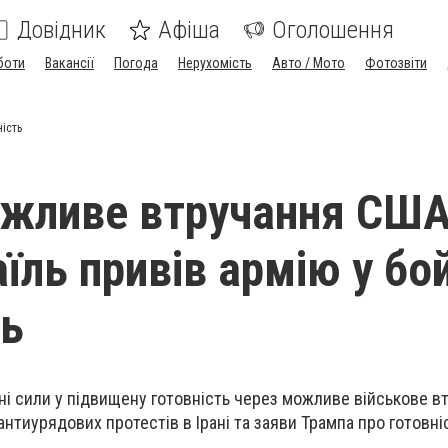
Довідник
Афіша
Оголошення
боти
Вакансії
Погода
Нерухомість
Авто / Мото
Фотозвіти
ність
жливе втручання США
раїль привів армію у бо
ть
ойні сили у підвищену готовність через можливе військове 
і антиурядових протестів в Ірані та заяви Трампа про готовн