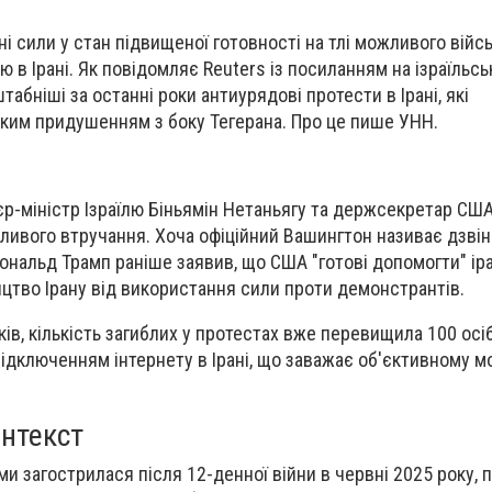
йні сили у стан підвищеної готовності на тлі можливого війс
 в Ірані. Як повідомляє Reuters із посиланням на ізраїльсь
бніші за останні роки антиурядові протести в Ірані, які
им придушенням з боку Тегерана. Про це пише УНН.
'єр-міністр Ізраїлю Біньямін Нетаньягу та держсекретар СШ
ливого втручання. Хоча офіційний Вашингтон називає дзвін
ональд Трамп раніше заявив, що США "готові допомогти" ір
ництво Ірану від використання сили проти демонстрантів.
в, кількість загиблих у протестах вже перевищила 100 осіб
дключенням інтернету в Ірані, що заважає об'єктивному м
онтекст
и загострилася після 12-денної війни в червні 2025 року, п