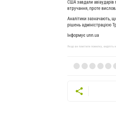
США завдали авіаударів п
втручання, проте вислов
Аналітики зазначають, щ
рішень адміністрацією Т
Інформує unn.ua
Якщо ви помітили помилку, виділіть нео