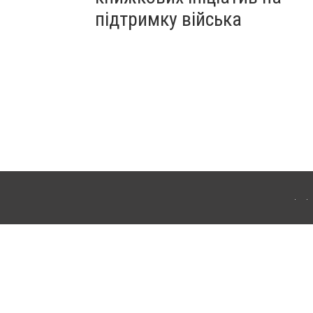
підтримку війська
ергачі. Для інтернет-видань обов'язкове розміщення прямого, відкритого для
лама" публікуються на правах реклами.
ості
Правила сайту