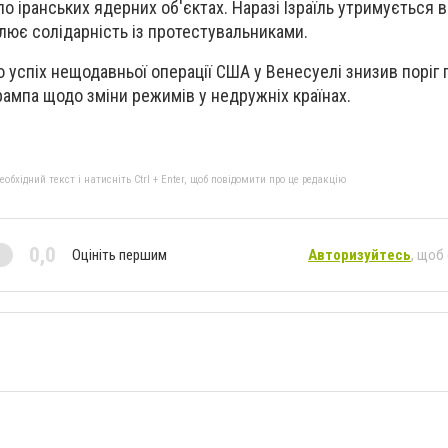
о іранських ядерних об'єктах. Наразі Ізраїль утримується 
лює солідарність із протестувальниками.
о успіх нещодавньої операції США у Венесуелі знизив поріг
рампа щодо зміни режимів у недружніх країнах.
бхідний текст і натисніть Ctrl + Enter, щоб повідомити про це редакцію
0,0
Оцініть першим
Авторизуйтесь
, щоб