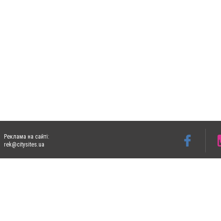
Реклама на сайті:
rek@citysites.ua
Допускається цитування матеріалів без отримання попередньої згоди 05763.com.ua з
пошукових систем гіперпосилання на цитовані статті не нижче другого абзацу в тек
Матеріали з плашками "Новини компаній", "Промо", "Партнерський матеріал", "Партнер
Реклама на сайті
Ф