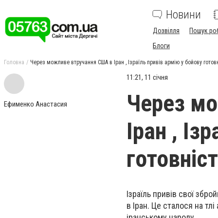
Новини
Дозвілля
Пошук ро
Блоги
Головна
Через можливе втручання США в Іран , Ізраїль привів армію у бойову готов
11:21, 11 січня
Через мо
Ефименко Анастасия
Іран , Із
готовніс
Ізраїль привів свої збр
в Іран. Це сталося на тл
іранському народу.