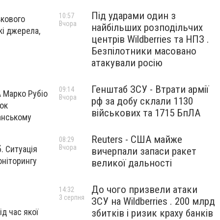
Під ударами один з
10:57
ькового
Вчора
найбільших розподільчих
кі джерела,
центрів Wildberries та НПЗ .
Безпілотники масовано
атакували росію
Генштаб ЗСУ - Втрати армії
09:14
А Марко Рубіо
Вчора
рф за добу склали 1130
ок
військових та 1715 БпЛА
анському
Reuters - США майже
08:29
Вчора
. Ситуація
вичерпали запаси ракет
оніторингу
великої дальності
До чого призвели атаки
14:32
3 серпня
ЗСУ на Wildberries . 200 млрд
ід час якої
збитків і ризик краху банків