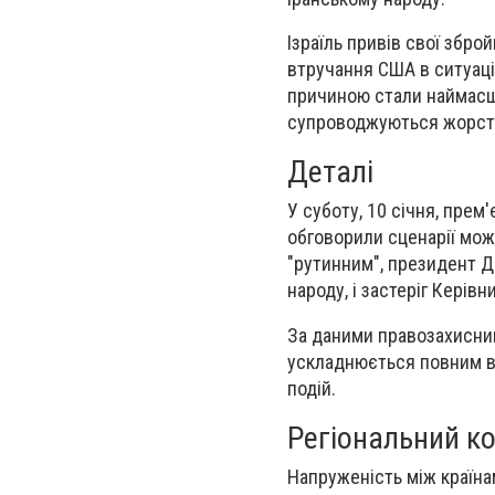
Ізраїль привів свої збро
втручання США в ситуацію
причиною стали наймасшта
супроводжуються жорстк
Деталі
У суботу, 10 січня, прем
обговорили сценарії мож
"рутинним", президент Д
народу, і застеріг Керів
За даними правозахисникі
ускладнюється повним ві
подій.
Регіональний к
Напруженість між країнам