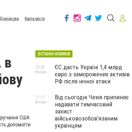
Довідкова
Карта міста
ОСТАННІ НОВИНИ
 в
ЄС дасть Україні 1,4 млрд
13:28
Вчора
євро з заморожених активів
йову
РФ після нічної атаки
Від сьогодні Чехія припиняє
11:17
Вчора
надавати тимчасовий
захист
втручання США
військовозобов’язаним
ість допомогти
українцям