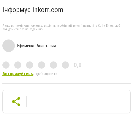
Інформує inkorr.com
Якщо ви помітили помилку, виділіть необхідний текст і натисніть Ctrl + Enter, щоб
повідомити про це редакцію
Ефименко Анастасия
0,0
Авторизуйтесь
, щоб оцінити