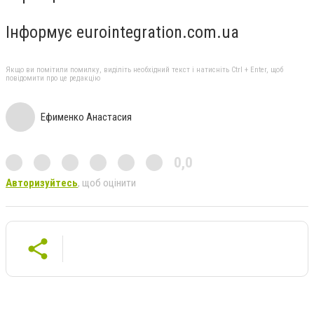
Інформує eurointegration.com.ua
Якщо ви помітили помилку, виділіть необхідний текст і натисніть Ctrl + Enter, щоб
повідомити про це редакцію
Ефименко Анастасия
0,0
Авторизуйтесь
, щоб оцінити