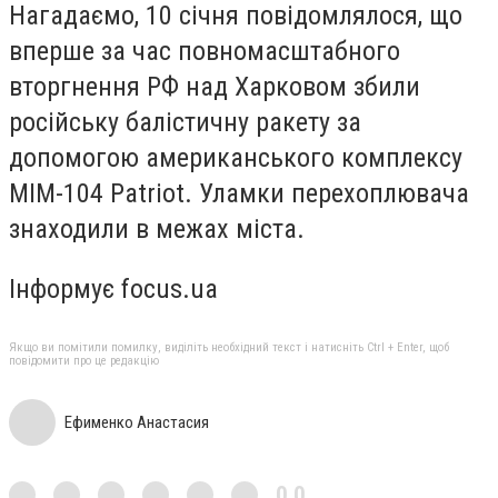
Нагадаємо, 10 січня повідомлялося, що
вперше за час повномасштабного
вторгнення РФ над Харковом збили
російську балістичну ракету за
допомогою американського комплексу
MIM-104 Patriot. Уламки перехоплювача
знаходили в межах міста.
Інформує focus.ua
Якщо ви помітили помилку, виділіть необхідний текст і натисніть Ctrl + Enter, щоб
повідомити про це редакцію
Ефименко Анастасия
0,0