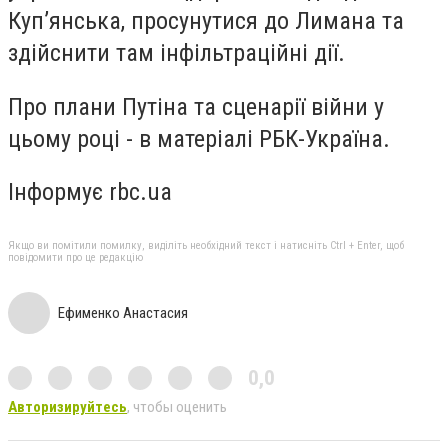
Куп’янська, просунутися до Лимана та
здійснити там інфільтраційні дії.
Про плани Путіна та сценарії війни у
цьому році - в матеріалі РБК-Україна.
Інформує rbc.ua
Якщо ви помітили помилку, виділіть необхідний текст і натисніть Ctrl + Enter, щоб
повідомити про це редакцію
Ефименко Анастасия
0,0
Авторизируйтесь
, чтобы оценить